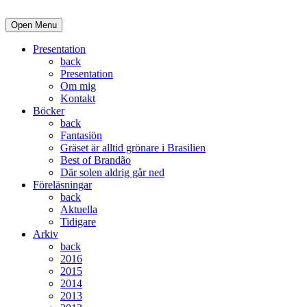
Open Menu
Presentation
back
Presentation
Om mig
Kontakt
Böcker
back
Fantasiön
Gräset är alltid grönare i Brasilien
Best of Brandão
Där solen aldrig går ned
Föreläsningar
back
Aktuella
Tidigare
Arkiv
back
2016
2015
2014
2013