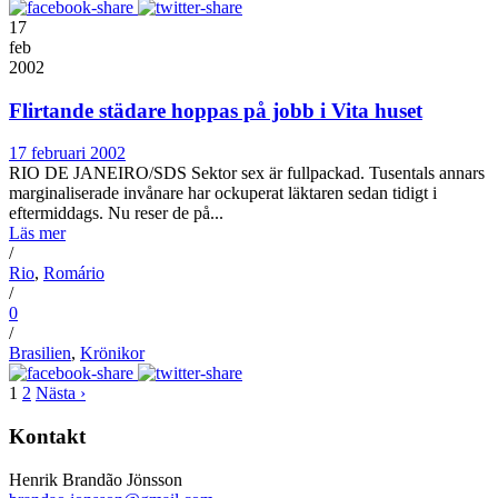
17
feb
2002
Flirtande städare hoppas på jobb i Vita huset
17 februari 2002
RIO DE JANEIRO/SDS Sektor sex är fullpackad. Tusentals annars
marginaliserade invånare har ockuperat läktaren sedan tidigt i
eftermiddags. Nu reser de på...
Läs mer
/
Rio
,
Romário
/
0
/
Brasilien
,
Krönikor
1
2
Nästa ›
Kontakt
Henrik Brandão Jönsson