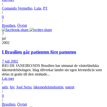
/
Comando Vermelho
,
Lula
,
PT
/
0
/
Brasilien
,
Övrigt
7
jul
2002
I Brasilien går patienten före patenten
7 juli 2002
RIO DE JANEIRO/SDS Brasilien har utmanat de västerländska
läkemedelsbolagen. Idag tillverkar landet sin egen hivmedicin som
delas ut gratis till den smittade...
Läs mer
/
aids
,
hiv
,
José Serra
,
läkemedelsindustrin
,
patent
/
0
/
Brasilien
,
Övrigt