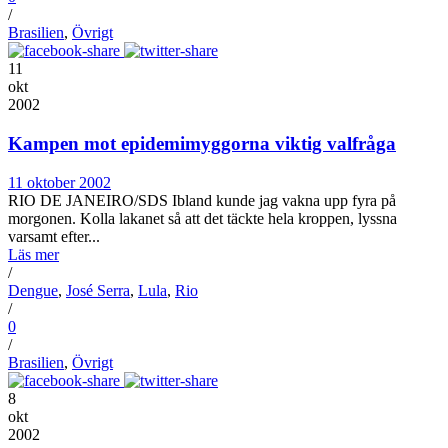
/
Brasilien
,
Övrigt
11
okt
2002
Kampen mot epidemimyggorna viktig valfråga
11 oktober 2002
RIO DE JANEIRO/SDS Ibland kunde jag vakna upp fyra på
morgonen. Kolla lakanet så att det täckte hela kroppen, lyssna
varsamt efter...
Läs mer
/
Dengue
,
José Serra
,
Lula
,
Rio
/
0
/
Brasilien
,
Övrigt
8
okt
2002