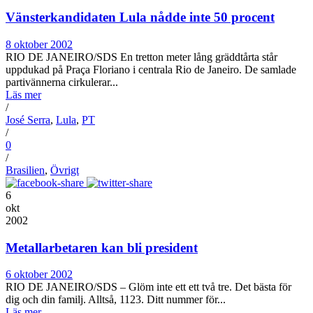
Vänsterkandidaten Lula nådde inte 50 procent
8 oktober 2002
RIO DE JANEIRO/SDS En tretton meter lång gräddtårta står
uppdukad på Praça Floriano i centrala Rio de Janeiro. De samlade
partivännerna cirkulerar...
Läs mer
/
José Serra
,
Lula
,
PT
/
0
/
Brasilien
,
Övrigt
6
okt
2002
Metallarbetaren kan bli president
6 oktober 2002
RIO DE JANEIRO/SDS – Glöm inte ett ett två tre. Det bästa för
dig och din familj. Alltså, 1123. Ditt nummer för...
Läs mer