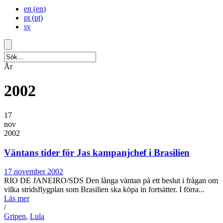
en
(
en
)
pt
(
pt
)
sv
År
2002
17
nov
2002
Väntans tider för Jas kampanjchef i Brasilien
17 november 2002
RIO DE JANEIRO/SDS Den långa väntan på ett beslut i frågan om
vilka stridsflygplan som Brasilien ska köpa in fortsätter. I förra...
Läs mer
/
Gripen
,
Lula