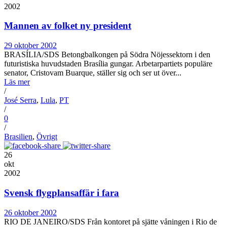
2002
Mannen av folket ny president
29 oktober 2002
BRASÍLIA/SDS Betongbalkongen på Södra Nöjessektorn i den
futuristiska huvudstaden Brasília gungar. Arbetarpartiets populäre
senator, Cristovam Buarque, ställer sig och ser ut över...
Läs mer
/
José Serra
,
Lula
,
PT
/
0
/
Brasilien
,
Övrigt
26
okt
2002
Svensk flygplansaffär i fara
26 oktober 2002
RIO DE JANEIRO/SDS Från kontoret på sjätte våningen i Rio de