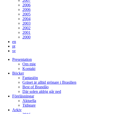
2007
2006
2006
2005
2004
2003
2002
2001
2000
en
pt
sv
Presentation
Om mig
Kontakt
Böcker
Fantasiön
Gräset är alltid grönare i Brasilien
Best of Brandão
Där solen aldrig går ned
Föreläsningar
Aktuella
Tidigare
Arkiv