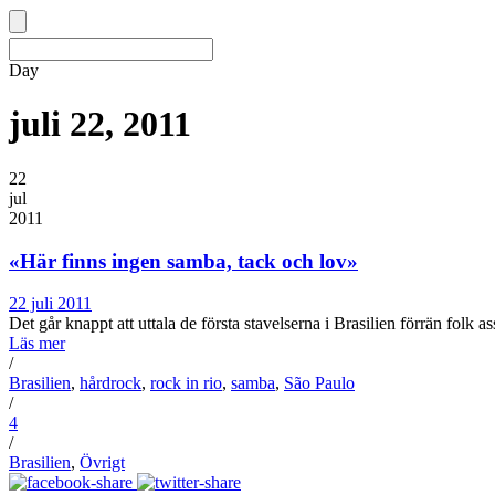
Day
juli 22, 2011
22
jul
2011
«Här finns ingen samba, tack och lov»
22 juli 2011
Det går knappt att uttala de första stavelserna i Brasilien förrän folk 
Läs mer
/
Brasilien
,
hårdrock
,
rock in rio
,
samba
,
São Paulo
/
4
/
Brasilien
,
Övrigt