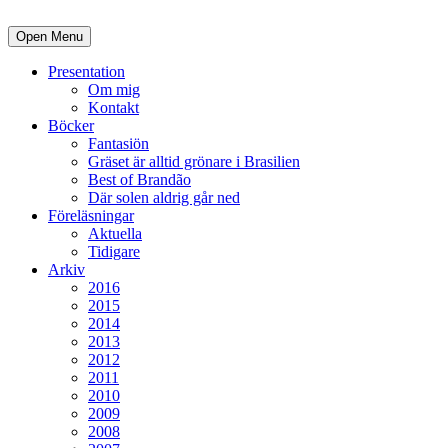
Open Menu
Presentation
Om mig
Kontakt
Böcker
Fantasiön
Gräset är alltid grönare i Brasilien
Best of Brandão
Där solen aldrig går ned
Föreläsningar
Aktuella
Tidigare
Arkiv
2016
2015
2014
2013
2012
2011
2010
2009
2008