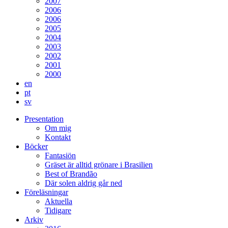
2007
2006
2006
2005
2004
2003
2002
2001
2000
en
pt
sv
Presentation
Om mig
Kontakt
Böcker
Fantasiön
Gräset är alltid grönare i Brasilien
Best of Brandão
Där solen aldrig går ned
Föreläsningar
Aktuella
Tidigare
Arkiv