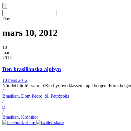
Day
mars 10, 2012
10
mar
2012
Den brasilianska alpbyn
10 mars 2012
När det blir för varmt i Rio flyr överklassen upp i bergen. Förra helg
/
Brasilien
,
Dom Pedro
,
öl
,
Petrópolis
/
0
/
Brasilien
,
Krönikor