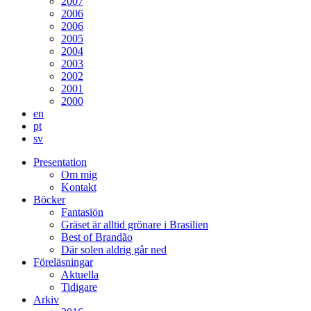
2007
2006
2006
2005
2004
2003
2002
2001
2000
en
pt
sv
Presentation
Om mig
Kontakt
Böcker
Fantasiön
Gräset är alltid grönare i Brasilien
Best of Brandão
Där solen aldrig går ned
Föreläsningar
Aktuella
Tidigare
Arkiv