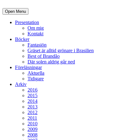
Open Menu
Presentation
Om mig
Kontakt
Böcker
Fantasiön
Gräset är alltid grönare i Brasilien
Best of Brandão
Där solen aldrig går ned
Föreläsningar
Aktuella
Tidigare
Arkiv
2016
2015
2014
2013
2012
2011
2010
2009
2008