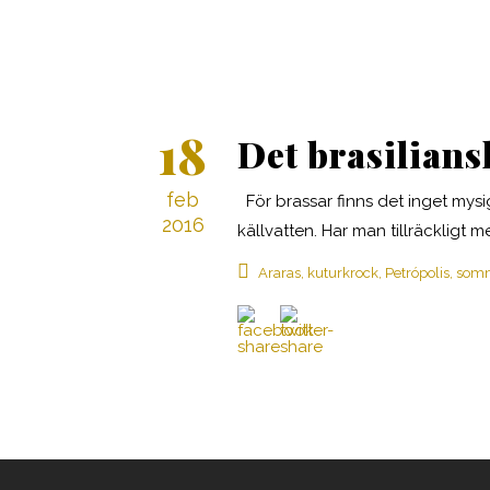
18
Det brasilians
feb
För brassar finns det inget my
2016
källvatten. Har man tillräckligt m
Araras
,
kuturkrock
,
Petrópolis
,
som