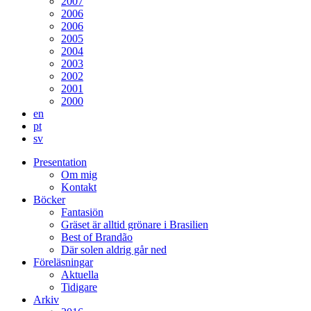
2007
2006
2006
2005
2004
2003
2002
2001
2000
en
pt
sv
Presentation
Om mig
Kontakt
Böcker
Fantasiön
Gräset är alltid grönare i Brasilien
Best of Brandão
Där solen aldrig går ned
Föreläsningar
Aktuella
Tidigare
Arkiv