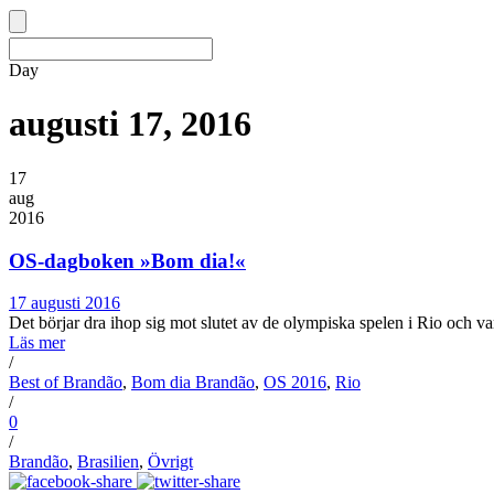
Day
augusti 17, 2016
17
aug
2016
OS-dagboken »Bom dia!«
17 augusti 2016
Det börjar dra ihop sig mot slutet av de olympiska spelen i Rio och varje
Läs mer
/
Best of Brandão
,
Bom dia Brandão
,
OS 2016
,
Rio
/
0
/
Brandão
,
Brasilien
,
Övrigt