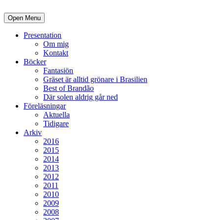
Open Menu
Presentation
Om mig
Kontakt
Böcker
Fantasiön
Gräset är alltid grönare i Brasilien
Best of Brandão
Där solen aldrig går ned
Föreläsningar
Aktuella
Tidigare
Arkiv
2016
2015
2014
2013
2012
2011
2010
2009
2008