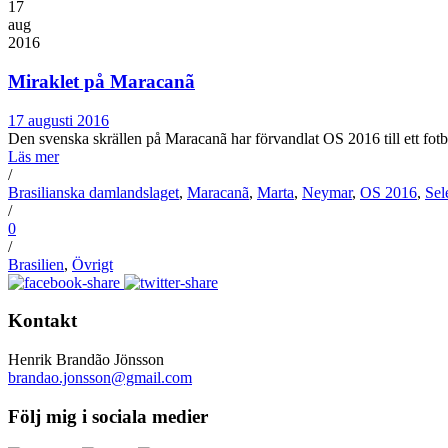
17
aug
2016
Miraklet på Maracanã
17 augusti 2016
Den svenska skrällen på Maracanã har förvandlat OS 2016 till ett fotb
Läs mer
/
Brasilianska damlandslaget
,
Maracanã
,
Marta
,
Neymar
,
OS 2016
,
Sel
/
0
/
Brasilien
,
Övrigt
Kontakt
Henrik Brandão Jönsson
brandao.jonsson@gmail.com
Följ mig i sociala medier