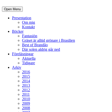
Open Menu
Presentation
Om mig
Kontakt
Böcker
Fantasiön
Gräset är alltid grönare i Brasilien
Best of Brandão
Där solen aldrig går ned
Föreläsningar
Aktuella
Tidigare
Arkiv
2016
2015
2014
2013
2012
2011
2010
2009
2008