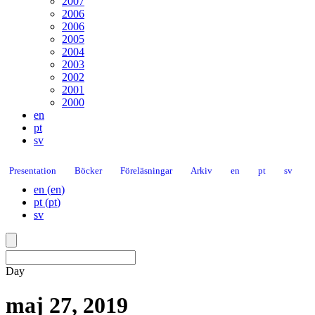
2007
2006
2006
2005
2004
2003
2002
2001
2000
en
pt
sv
Presentation
Böcker
Föreläsningar
Arkiv
en
pt
sv
en
(
en
)
pt
(
pt
)
sv
Day
maj 27, 2019