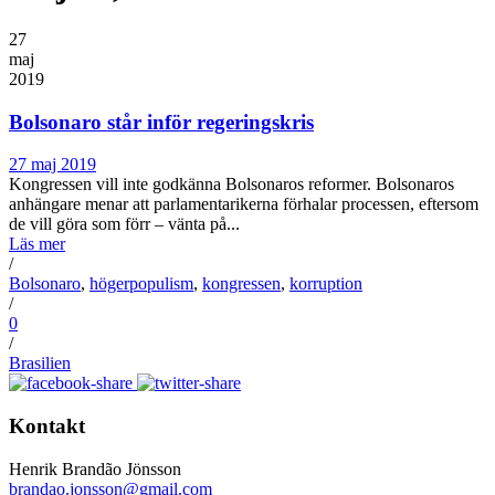
27
maj
2019
Bolsonaro står inför regeringskris
27 maj 2019
Kongressen vill inte godkänna Bolsonaros reformer. Bolsonaros
anhängare menar att parlamentarikerna förhalar processen, eftersom
de vill göra som förr – vänta på...
Läs mer
/
Bolsonaro
,
högerpopulism
,
kongressen
,
korruption
/
0
/
Brasilien
Kontakt
Henrik Brandão Jönsson
brandao.jonsson@gmail.com