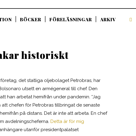
TION
BÖCKER
FÖRELÄSNINGAR
ARKIV
kar historiskt
 företag, det statliga oljebolaget Petrobras, har
r Bolsonaro utsett en armégeneral till chef. Den
 att han arbetat hemifrån under pandemin. “Jag
att chefen för Petrobras tillbringat de senaste
mifrån på distans. Det är inte att arbeta. En chef
 som avdelningscheferna.
Detta är för mig
l anhängare utanför presidentpalatset