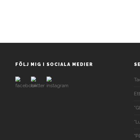
FÖLJ MIG I SOCIALA MEDIER
S
Ta
Et
”G
“L
”P