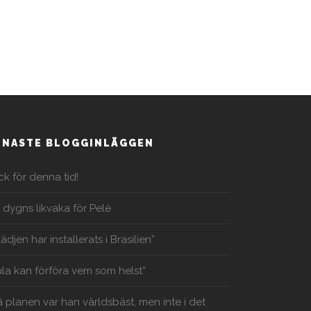
ENASTE BLOGGINLÄGGEN
ck för denna tid!
t dygns likvaka för Pelé
lädjen har installerats i Brasilien”
ula kan förföra vem som helst”
å planen var han världsbäst, men inte i det