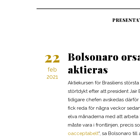
PRESENTA
22
Bolsonaro orsa
aktieras
feb
2021
Aktiekursen för Brasiliens största
störtdykt efter att president Jai
tidigare chefen avskedas därför
fick reda för några veckor sedan 
elva månaderna med att arbeta he
måste vara i frontlinjen, precis
oacceptabelt
“, sa Bolsonaro til