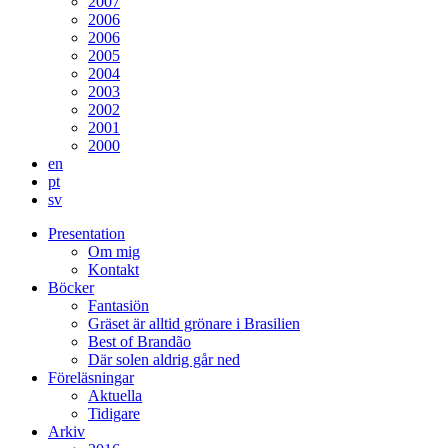
2007
2006
2006
2005
2004
2003
2002
2001
2000
en
pt
sv
Presentation
Om mig
Kontakt
Böcker
Fantasiön
Gräset är alltid grönare i Brasilien
Best of Brandão
Där solen aldrig går ned
Föreläsningar
Aktuella
Tidigare
Arkiv