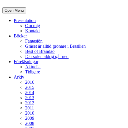
Open Menu
Presentation
Om mig
Kontakt
Böcker
Fantasiön
Gräset är alltid grönare i Brasilien
Best of Brandão
Där solen aldrig går ned
Föreläsningar
Aktuella
Tidigare
Arkiv
2016
2015
2014
2013
2012
2011
2010
2009
2008