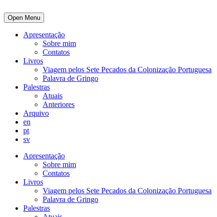
Open Menu
Apresentação
Sobre mim
Contatos
Livros
Viagem pelos Sete Pecados da Colonização Portuguesa
Palavra de Gringo
Palestras
Atuais
Anteriores
Arquivo
en
pt
sv
Apresentação
Sobre mim
Contatos
Livros
Viagem pelos Sete Pecados da Colonização Portuguesa
Palavra de Gringo
Palestras
Atuais