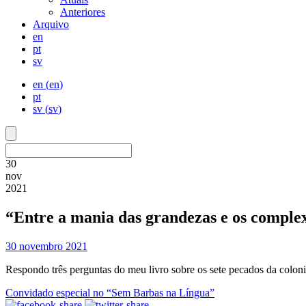
Anteriores
Arquivo
en
pt
sv
en
(
en
)
pt
sv
(
sv
)
30
nov
2021
“Entre a mania das grandezas e os complex
30 novembro 2021
Respondo três perguntas do meu livro sobre os sete pecados da colon
Convidado especial no “Sem Barbas na Língua”