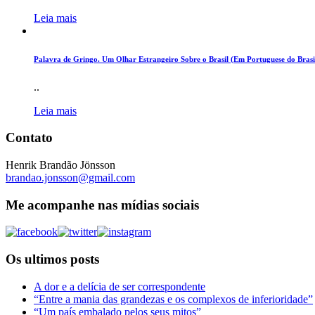
Leia mais
Palavra de Gringo. Um Olhar Estrangeiro Sobre o Brasil (Em Portuguese do Brasi
..
Leia mais
Contato
Henrik Brandão Jönsson
brandao.jonsson@gmail.com
Me acompanhe nas mídias sociais
Os ultimos posts
A dor e a delícia de ser correspondente
“Entre a mania das grandezas e os complexos de inferioridade”
“Um país embalado pelos seus mitos”