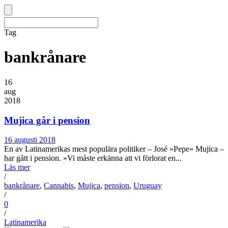
Tag
bankrånare
16
aug
2018
Mujica går i pension
16 augusti 2018
En av Latinamerikas mest populära politiker – José »Pepe« Mujica –
har gått i pension. »Vi måste erkänna att vi förlorat en...
Läs mer
/
bankrånare
,
Cannabis
,
Mujica
,
pension
,
Uruguay
/
0
/
Latinamerika