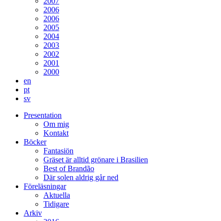
2007
2006
2006
2005
2004
2003
2002
2001
2000
en
pt
sv
Presentation
Om mig
Kontakt
Böcker
Fantasiön
Gräset är alltid grönare i Brasilien
Best of Brandão
Där solen aldrig går ned
Föreläsningar
Aktuella
Tidigare
Arkiv