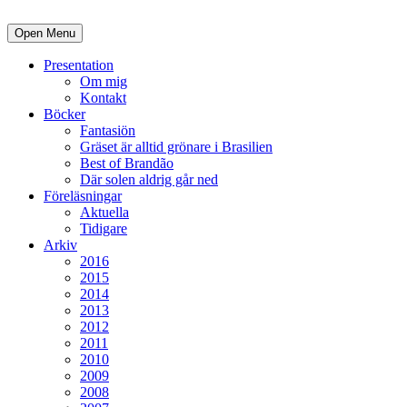
Open Menu
Presentation
Om mig
Kontakt
Böcker
Fantasiön
Gräset är alltid grönare i Brasilien
Best of Brandão
Där solen aldrig går ned
Föreläsningar
Aktuella
Tidigare
Arkiv
2016
2015
2014
2013
2012
2011
2010
2009
2008