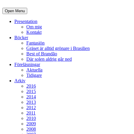
Open Menu
Presentation
Om mig
Kontakt
Böcker
Fantasiön
Gräset är alltid grönare i Brasilien
Best of Brandão
Där solen aldrig går ned
Föreläsningar
Aktuella
Tidigare
Arkiv
2016
2015
2014
2013
2012
2011
2010
2009
2008