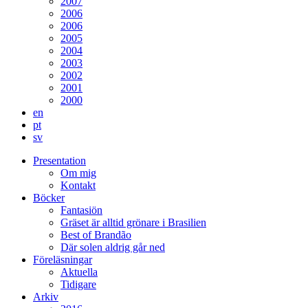
2007
2006
2006
2005
2004
2003
2002
2001
2000
en
pt
sv
Presentation
Om mig
Kontakt
Böcker
Fantasiön
Gräset är alltid grönare i Brasilien
Best of Brandão
Där solen aldrig går ned
Föreläsningar
Aktuella
Tidigare
Arkiv