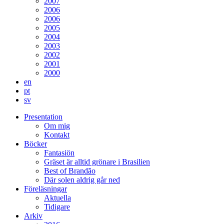
2007
2006
2006
2005
2004
2003
2002
2001
2000
en
pt
sv
Presentation
Om mig
Kontakt
Böcker
Fantasiön
Gräset är alltid grönare i Brasilien
Best of Brandão
Där solen aldrig går ned
Föreläsningar
Aktuella
Tidigare
Arkiv