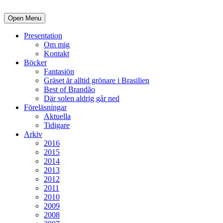
Open Menu
Presentation
Om mig
Kontakt
Böcker
Fantasiön
Gräset är alltid grönare i Brasilien
Best of Brandão
Där solen aldrig går ned
Föreläsningar
Aktuella
Tidigare
Arkiv
2016
2015
2014
2013
2012
2011
2010
2009
2008