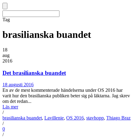
Tag
brasilianska buandet
18
aug
2016
Det brasilianska buandet
18 augusti 2016
En av de mest kommenterade händelserna under OS 2016 har
varit hur den brasilianska publiken beter sig på läktarna. Jag skrev
om det redan...
Läs mer
/
brasilianska buandet
,
Lavillenie
,
OS 2016
,
stavhopp
,
Thiago Braz
/
0
/