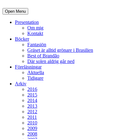
Open Menu
Presentation
Om mig
Kontakt
Böcker
Fantasiön
Gräset är alltid grönare i Brasilien
Best of Brandão
Där solen aldrig går ned
Föreläsningar
Aktuella
Tidigare
Arkiv
2016
2015
2014
2013
2012
2011
2010
2009
2008