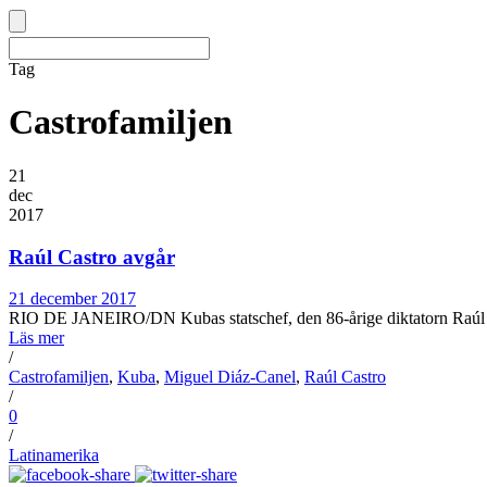
Tag
Castrofamiljen
21
dec
2017
Raúl Castro avgår
21 december 2017
RIO DE JANEIRO/DN Kubas statschef, den 86-årige diktatorn Raúl Cast
Läs mer
/
Castrofamiljen
,
Kuba
,
Miguel Diáz-Canel
,
Raúl Castro
/
0
/
Latinamerika