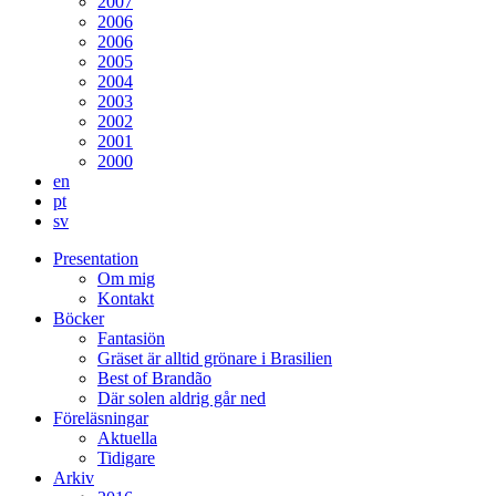
2007
2006
2006
2005
2004
2003
2002
2001
2000
en
pt
sv
Presentation
Om mig
Kontakt
Böcker
Fantasiön
Gräset är alltid grönare i Brasilien
Best of Brandão
Där solen aldrig går ned
Föreläsningar
Aktuella
Tidigare
Arkiv