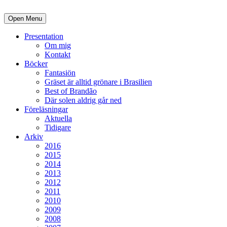
Open Menu
Presentation
Om mig
Kontakt
Böcker
Fantasiön
Gräset är alltid grönare i Brasilien
Best of Brandão
Där solen aldrig går ned
Föreläsningar
Aktuella
Tidigare
Arkiv
2016
2015
2014
2013
2012
2011
2010
2009
2008