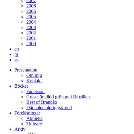
2007
2006
2006
2005
2004
2003
2002
2001
2000
en
pt
sv
Presentation
Om mig
Kontakt
Böcker
Fantasiön
Gräset är alltid grönare i Brasilien
Best of Brandão
Där solen aldrig går ned
Föreläsningar
Aktuella
Tidigare
Arkiv