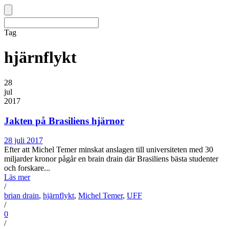
Tag
hjärnflykt
28
jul
2017
Jakten på Brasiliens hjärnor
28 juli 2017
Efter att Michel Temer minskat anslagen till universiteten med 30
miljarder kronor pågår en brain drain där Brasiliens bästa studenter
och forskare...
Läs mer
/
brian drain
,
hjärnflykt
,
Michel Temer
,
UFF
/
0
/