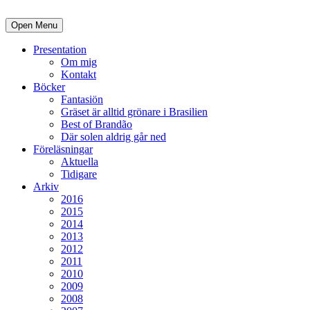
Open Menu
Presentation
Om mig
Kontakt
Böcker
Fantasiön
Gräset är alltid grönare i Brasilien
Best of Brandão
Där solen aldrig går ned
Föreläsningar
Aktuella
Tidigare
Arkiv
2016
2015
2014
2013
2012
2011
2010
2009
2008