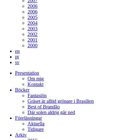
2007
2006
2006
2005
2004
2003
2002
2001
2000
en
pt
sv
Presentation
Om mig
Kontakt
Böcker
Fantasiön
Gräset är alltid grönare i Brasilien
Best of Brandão
Där solen aldrig går ned
Föreläsningar
Aktuella
Tidigare
Arkiv