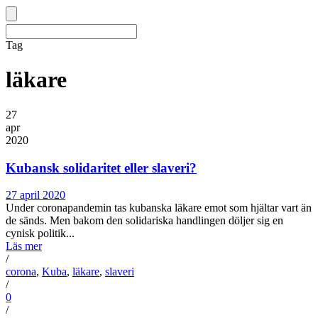
Tag
läkare
27
apr
2020
Kubansk solidaritet eller slaveri?
27 april 2020
Under coronapandemin tas kubanska läkare emot som hjältar vart än
de sänds. Men bakom den solidariska handlingen döljer sig en
cynisk politik...
Läs mer
/
corona
,
Kuba
,
läkare
,
slaveri
/
0
/