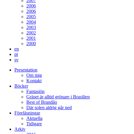
2007
2006
2006
2005
2004
2003
2002
2001
2000
en
pt
sv
Presentation
Om mig
Kontakt
Böcker
Fantasiön
Gräset är alltid grönare i Brasilien
Best of Brandão
Där solen aldrig går ned
Föreläsningar
Aktuella
Tidigare
Arkiv