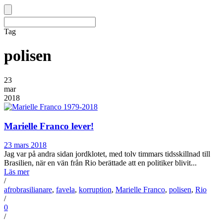
Tag
polisen
23
mar
2018
Marielle Franco lever!
23 mars 2018
Jag var på andra sidan jordklotet, med tolv timmars tidsskillnad till
Brasilien, när en vän från Rio berättade att en politiker blivit...
Läs mer
/
afrobrasilianare
,
favela
,
korruption
,
Marielle Franco
,
polisen
,
Rio
/
0
/