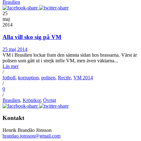
Brasilien
25
maj
2014
Alla vill sko sig på VM
25 maj 2014
VM i Brasilien lockar fram den sämsta sidan hos brassarna. Värst är
polisen som gått ut i strejk inför VM, men även väktarna...
Läs mer
/
fotboll
,
korruption
,
polisen
,
Recife
,
VM 2014
/
0
/
Brasilien
,
Krönikor
,
Övrigt
Kontakt
Henrik Brandão Jönsson
brandao.jonsson@gmail.com