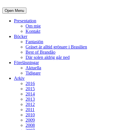
Open Menu
Presentation
Om mig
Kontakt
Böcker
Fantasiön
Gräset är alltid grönare i Brasilien
Best of Brandão
Där solen aldrig går ned
Föreläsningar
Aktuella
Tidigare
Arkiv
2016
2015
2014
2013
2012
2011
2010
2009
2008