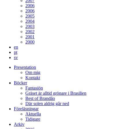
2007
2006
2006
2005
2004
2003
2002
2001
2000
en
pt
sv
Presentation
Om mig
Kontakt
Böcker
Fantasiön
Gräset är alltid grönare i Brasilien
Best of Brandão
Där solen aldrig går ned
Föreläsningar
Aktuella
Tidigare
Arkiv