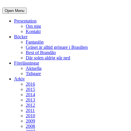
Open Menu
Presentation
Om mig
Kontakt
Böcker
Fantasiön
Gräset är alltid grönare i Brasilien
Best of Brandão
Där solen aldrig går ned
Föreläsningar
Aktuella
Tidigare
Arkiv
2016
2015
2014
2013
2012
2011
2010
2009
2008