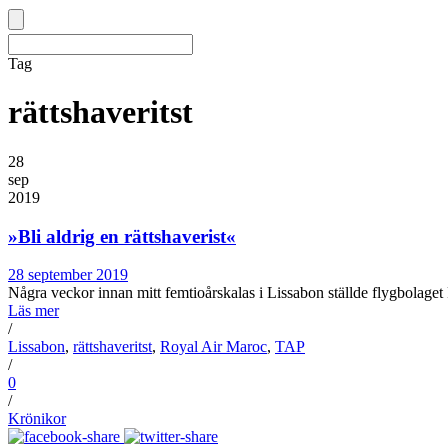
Tag
rättshaveritst
28
sep
2019
»Bli aldrig en rättshaverist«
28 september 2019
Några veckor innan mitt femtioårskalas i Lissabon ställde flygbolaget R
Läs mer
/
Lissabon
,
rättshaveritst
,
Royal Air Maroc
,
TAP
/
0
/
Krönikor