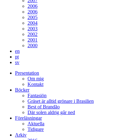
2007
2006
2006
2005
2004
2003
2002
2001
2000
en
pt
sv
Presentation
Om mig
Kontakt
Böcker
Fantasiön
Gräset är alltid grönare i Brasilien
Best of Brandão
Där solen aldrig går ned
Föreläsningar
Aktuella
Tidigare
Arkiv