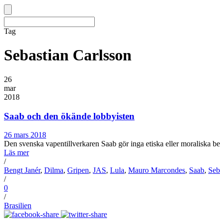
Tag
Sebastian Carlsson
26
mar
2018
Saab och den ökände lobbyisten
26 mars 2018
Den svenska vapentillverkaren Saab gör inga etiska eller moraliska bedö
Läs mer
/
Bengt Janér
,
Dilma
,
Gripen
,
JAS
,
Lula
,
Mauro Marcondes
,
Saab
,
Seb
/
0
/
Brasilien