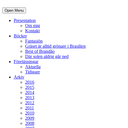
Open Menu
Presentation
Om mig
Kontakt
Böcker
Fantasiön
Gräset är alltid grönare i Brasilien
Best of Brandão
Där solen aldrig går ned
Föreläsningar
Aktuella
Tidigare
Arkiv
2016
2015
2014
2013
2012
2011
2010
2009
2008