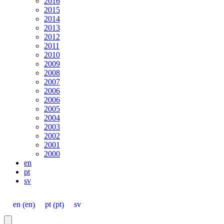
2016
2015
2014
2013
2012
2011
2010
2009
2008
2007
2006
2006
2005
2004
2003
2002
2001
2000
en
pt
sv
en
pt
en
pt
sv
(
)
(
)