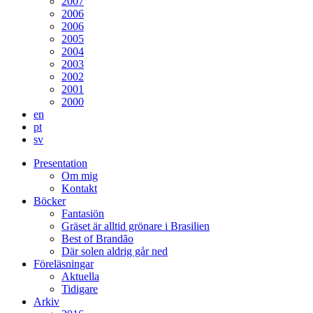
2007
2006
2006
2005
2004
2003
2002
2001
2000
en
pt
sv
Presentation
Om mig
Kontakt
Böcker
Fantasiön
Gräset är alltid grönare i Brasilien
Best of Brandão
Där solen aldrig går ned
Föreläsningar
Aktuella
Tidigare
Arkiv