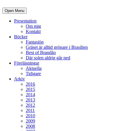
Open Menu
Presentation
Om mig
Kontakt
Böcker
Fantasiön
Gräset är alltid grönare i Brasilien
Best of Brandão
Där solen aldrig går ned
Föreläsningar
Aktuella
Tidigare
Arkiv
2016
2015
2014
2013
2012
2011
2010
2009
2008