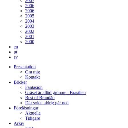
2007
2006
2006
2005
2004
2003
2002
2001
2000
en
pt
sv
Presentation
Om mig
Kontakt
Böcker
Fantasiön
Gräset är alltid grönare i Brasilien
Best of Brandão
Där solen aldrig går ned
Föreläsningar
Aktuella
Tidigare
Arkiv