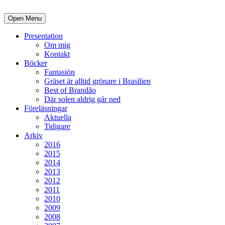
Open Menu
Presentation
Om mig
Kontakt
Böcker
Fantasiön
Gräset är alltid grönare i Brasilien
Best of Brandão
Där solen aldrig går ned
Föreläsningar
Aktuella
Tidigare
Arkiv
2016
2015
2014
2013
2012
2011
2010
2009
2008