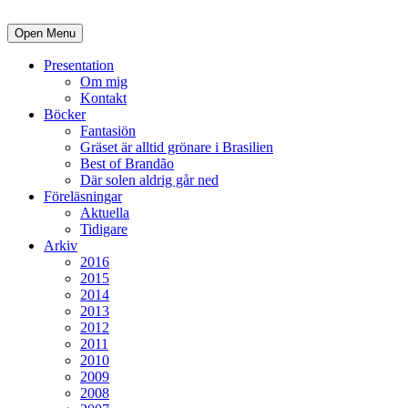
Open Menu
Presentation
Om mig
Kontakt
Böcker
Fantasiön
Gräset är alltid grönare i Brasilien
Best of Brandão
Där solen aldrig går ned
Föreläsningar
Aktuella
Tidigare
Arkiv
2016
2015
2014
2013
2012
2011
2010
2009
2008