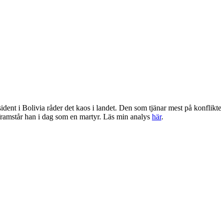
resident i Bolivia råder det kaos i landet. Den som tjänar mest på konflik
 framstår han i dag som en martyr. Läs min analys
här
.