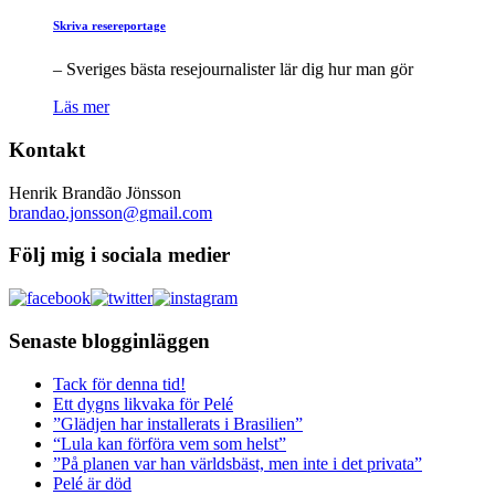
Skriva resereportage
– Sveriges bästa resejournalister lär dig hur man gör
Läs mer
Kontakt
Henrik Brandão Jönsson
brandao.jonsson@gmail.com
Följ mig i sociala medier
Senaste blogginläggen
Tack för denna tid!
Ett dygns likvaka för Pelé
”Glädjen har installerats i Brasilien”
“Lula kan förföra vem som helst”
”På planen var han världsbäst, men inte i det privata”
Pelé är död