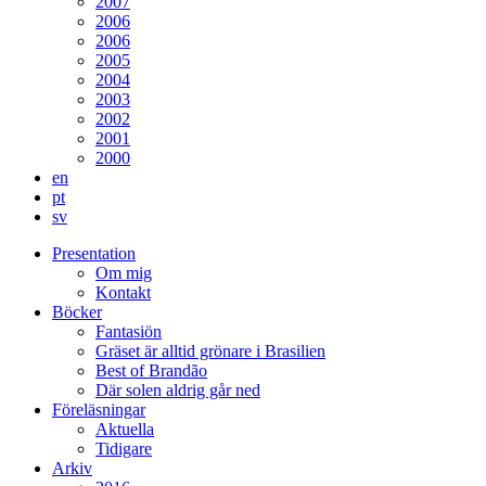
2007
2006
2006
2005
2004
2003
2002
2001
2000
en
pt
sv
Presentation
Om mig
Kontakt
Böcker
Fantasiön
Gräset är alltid grönare i Brasilien
Best of Brandão
Där solen aldrig går ned
Föreläsningar
Aktuella
Tidigare
Arkiv