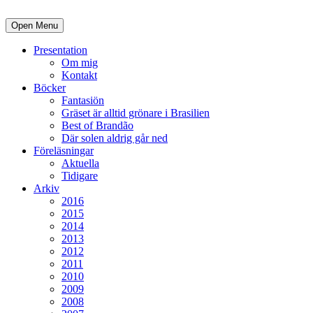
Open Menu
Presentation
Om mig
Kontakt
Böcker
Fantasiön
Gräset är alltid grönare i Brasilien
Best of Brandão
Där solen aldrig går ned
Föreläsningar
Aktuella
Tidigare
Arkiv
2016
2015
2014
2013
2012
2011
2010
2009
2008