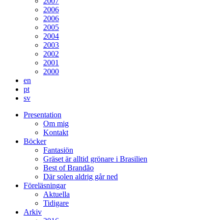
2007
2006
2006
2005
2004
2003
2002
2001
2000
en
pt
sv
Presentation
Om mig
Kontakt
Böcker
Fantasiön
Gräset är alltid grönare i Brasilien
Best of Brandão
Där solen aldrig går ned
Föreläsningar
Aktuella
Tidigare
Arkiv