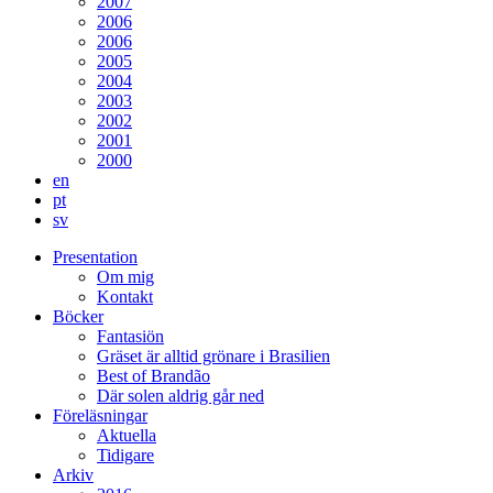
2007
2006
2006
2005
2004
2003
2002
2001
2000
en
pt
sv
Presentation
Om mig
Kontakt
Böcker
Fantasiön
Gräset är alltid grönare i Brasilien
Best of Brandão
Där solen aldrig går ned
Föreläsningar
Aktuella
Tidigare
Arkiv