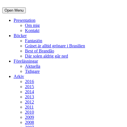
Open Menu
Presentation
Om mig
Kontakt
Böcker
Fantasiön
Gräset är alltid grönare i Brasilien
Best of Brandão
Där solen aldrig går ned
Föreläsningar
Aktuella
Tidigare
Arkiv
2016
2015
2014
2013
2012
2011
2010
2009
2008