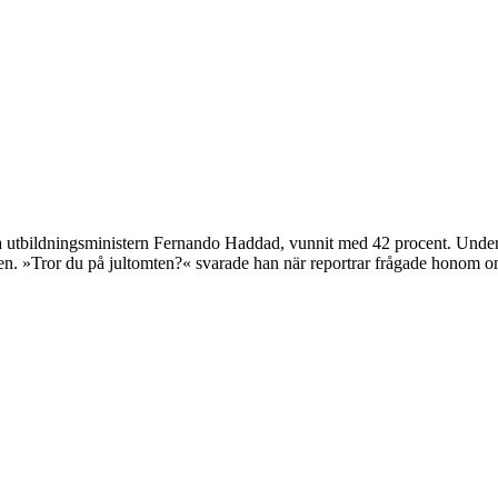
etta utbildningsministern Fernando Haddad, vunnit med 42 procent. Under
gen. »Tror du på jultomten?« svarade han när reportrar frågade honom 