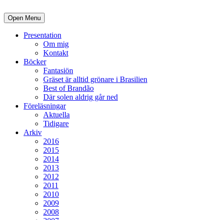
Open Menu
Presentation
Om mig
Kontakt
Böcker
Fantasiön
Gräset är alltid grönare i Brasilien
Best of Brandão
Där solen aldrig går ned
Föreläsningar
Aktuella
Tidigare
Arkiv
2016
2015
2014
2013
2012
2011
2010
2009
2008