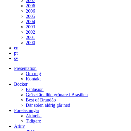
2007
2006
2006
2005
2004
2003
2002
2001
2000
en
pt
sv
Presentation
Om mig
Kontakt
Böcker
Fantasiön
Gräset är alltid grönare i Brasilien
Best of Brandão
Där solen aldrig går ned
Föreläsningar
Aktuella
Tidigare
Arkiv