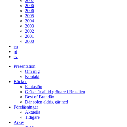
2007
2006
2006
2005
2004
2003
2002
2001
2000
en
pt
sv
Presentation
Om mig
Kontakt
Böcker
Fantasiön
Gräset är alltid grönare i Brasilien
Best of Brandão
Där solen aldrig går ned
Föreläsningar
Aktuella
Tidigare
Arkiv