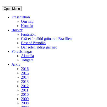
Open Menu
Presentation
Om mig
Kontakt
Böcker
Fantasiön
Gräset är alltid grönare i Brasilien
Best of Brandão
Där solen aldrig går ned
Föreläsningar
Aktuella
Tidigare
Arkiv
2016
2015
2014
2013
2012
2011
2010
2009
2008