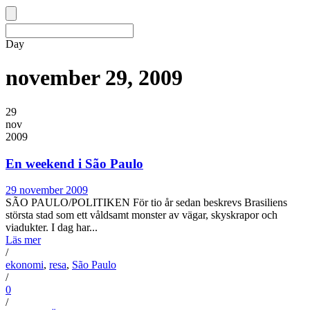
Day
november 29, 2009
29
nov
2009
En weekend i São Paulo
29 november 2009
SÃO PAULO/POLITIKEN För tio år sedan beskrevs Brasiliens
största stad som ett våldsamt monster av vägar, skyskrapor och
viadukter. I dag har...
Läs mer
/
ekonomi
,
resa
,
São Paulo
/
0
/