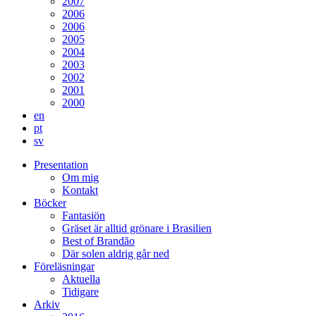
2007
2006
2006
2005
2004
2003
2002
2001
2000
en
pt
sv
Presentation
Om mig
Kontakt
Böcker
Fantasiön
Gräset är alltid grönare i Brasilien
Best of Brandão
Där solen aldrig går ned
Föreläsningar
Aktuella
Tidigare
Arkiv