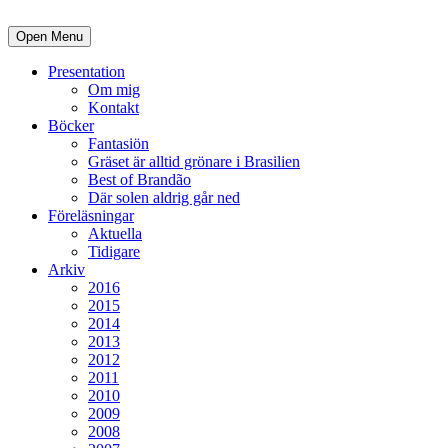
Open Menu
Presentation
Om mig
Kontakt
Böcker
Fantasiön
Gräset är alltid grönare i Brasilien
Best of Brandão
Där solen aldrig går ned
Föreläsningar
Aktuella
Tidigare
Arkiv
2016
2015
2014
2013
2012
2011
2010
2009
2008