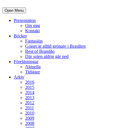
Open Menu
Presentation
Om mig
Kontakt
Böcker
Fantasiön
Gräset är alltid grönare i Brasilien
Best of Brandão
Där solen aldrig går ned
Föreläsningar
Aktuella
Tidigare
Arkiv
2016
2015
2014
2013
2012
2011
2010
2009
2008