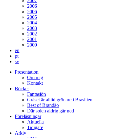
2007
2006
2006
2005
2004
2003
2002
2001
2000
en
pt
sv
Presentation
Om mig
Kontakt
Böcker
Fantasiön
Gräset är alltid grönare i Brasilien
Best of Brandão
Där solen aldrig går ned
Föreläsningar
Aktuella
Tidigare
Arkiv