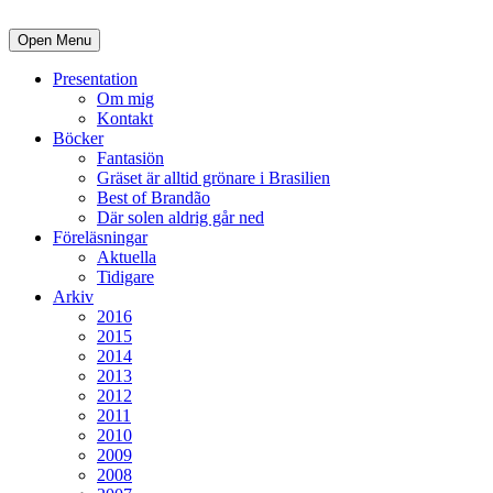
Open Menu
Presentation
Om mig
Kontakt
Böcker
Fantasiön
Gräset är alltid grönare i Brasilien
Best of Brandão
Där solen aldrig går ned
Föreläsningar
Aktuella
Tidigare
Arkiv
2016
2015
2014
2013
2012
2011
2010
2009
2008