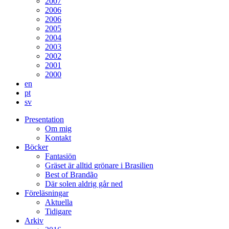
2007
2006
2006
2005
2004
2003
2002
2001
2000
en
pt
sv
Presentation
Om mig
Kontakt
Böcker
Fantasiön
Gräset är alltid grönare i Brasilien
Best of Brandão
Där solen aldrig går ned
Föreläsningar
Aktuella
Tidigare
Arkiv