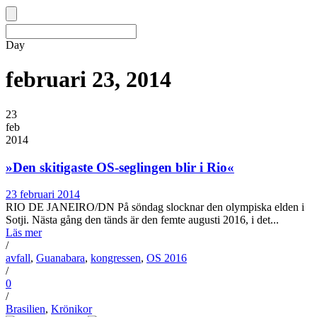
Day
februari 23, 2014
23
feb
2014
»Den skitigaste OS-seglingen blir i Rio«
23 februari 2014
RIO DE JANEIRO/DN På söndag slocknar den olympiska elden i
Sotji. Nästa gång den tänds är den femte augusti 2016, i det...
Läs mer
/
avfall
,
Guanabara
,
kongressen
,
OS 2016
/
0
/
Brasilien
,
Krönikor