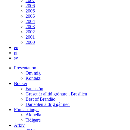
2007
2006
2006
2005
2004
2003
2002
2001
2000
en
pt
sv
Presentation
Om mig
Kontakt
Böcker
Fantasiön
Gräset är alltid grönare i Brasilien
Best of Brandão
Där solen aldrig går ned
Föreläsningar
Aktuella
Tidigare
Arkiv