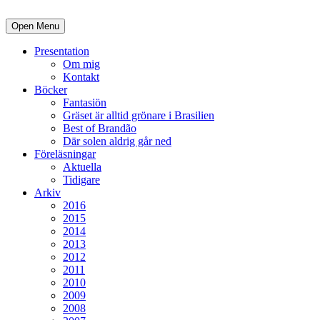
Open Menu
Presentation
Om mig
Kontakt
Böcker
Fantasiön
Gräset är alltid grönare i Brasilien
Best of Brandão
Där solen aldrig går ned
Föreläsningar
Aktuella
Tidigare
Arkiv
2016
2015
2014
2013
2012
2011
2010
2009
2008