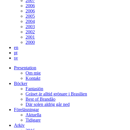
2007
2006
2006
2005
2004
2003
2002
2001
2000
en
pt
sv
Presentation
Om mig
Kontakt
Böcker
Fantasiön
Gräset är alltid grönare i Brasilien
Best of Brandão
Där solen aldrig går ned
Föreläsningar
Aktuella
Tidigare
Arkiv