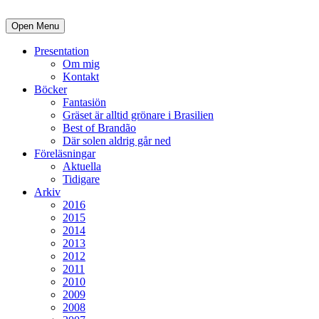
Open Menu
Presentation
Om mig
Kontakt
Böcker
Fantasiön
Gräset är alltid grönare i Brasilien
Best of Brandão
Där solen aldrig går ned
Föreläsningar
Aktuella
Tidigare
Arkiv
2016
2015
2014
2013
2012
2011
2010
2009
2008