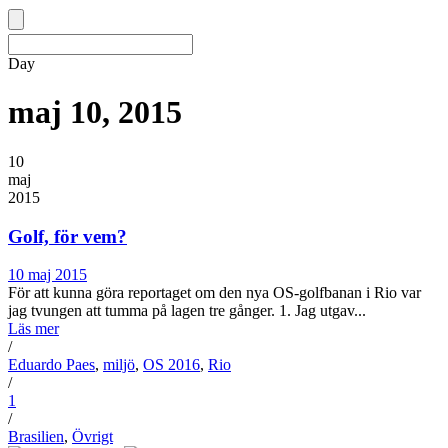
Day
maj 10, 2015
10
maj
2015
Golf, för vem?
10 maj 2015
För att kunna göra reportaget om den nya OS-golfbanan i Rio var
jag tvungen att tumma på lagen tre gånger. 1. Jag utgav...
Läs mer
/
Eduardo Paes
,
miljö
,
OS 2016
,
Rio
/
1
/
Brasilien
,
Övrigt