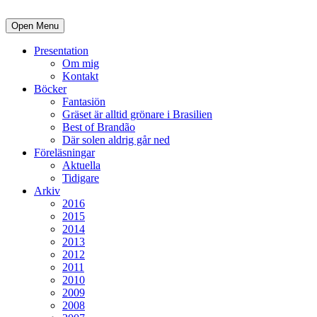
Open Menu
Presentation
Om mig
Kontakt
Böcker
Fantasiön
Gräset är alltid grönare i Brasilien
Best of Brandão
Där solen aldrig går ned
Föreläsningar
Aktuella
Tidigare
Arkiv
2016
2015
2014
2013
2012
2011
2010
2009
2008