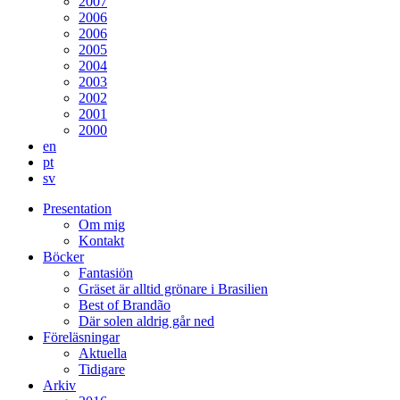
2007
2006
2006
2005
2004
2003
2002
2001
2000
en
pt
sv
Presentation
Om mig
Kontakt
Böcker
Fantasiön
Gräset är alltid grönare i Brasilien
Best of Brandão
Där solen aldrig går ned
Föreläsningar
Aktuella
Tidigare
Arkiv