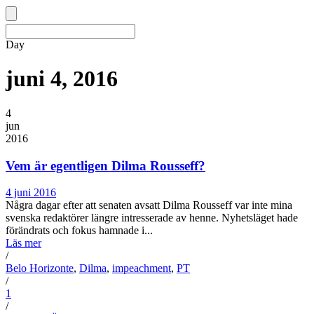
Day
juni 4, 2016
4
jun
2016
Vem är egentligen Dilma Rousseff?
4 juni 2016
Några dagar efter att senaten avsatt Dilma Rousseff var inte mina
svenska redaktörer längre intresserade av henne. Nyhetsläget hade
förändrats och fokus hamnade i...
Läs mer
/
Belo Horizonte
,
Dilma
,
impeachment
,
PT
/
1
/