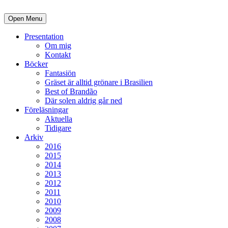
Open Menu
Presentation
Om mig
Kontakt
Böcker
Fantasiön
Gräset är alltid grönare i Brasilien
Best of Brandão
Där solen aldrig går ned
Föreläsningar
Aktuella
Tidigare
Arkiv
2016
2015
2014
2013
2012
2011
2010
2009
2008