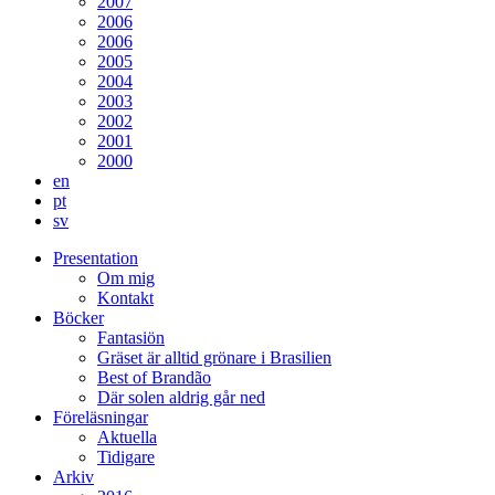
2007
2006
2006
2005
2004
2003
2002
2001
2000
en
pt
sv
Presentation
Om mig
Kontakt
Böcker
Fantasiön
Gräset är alltid grönare i Brasilien
Best of Brandão
Där solen aldrig går ned
Föreläsningar
Aktuella
Tidigare
Arkiv