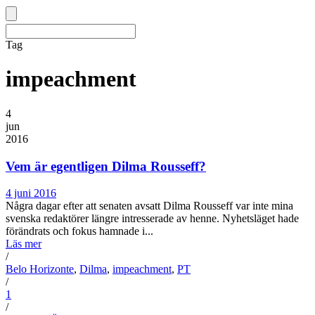
Tag
impeachment
4
jun
2016
Vem är egentligen Dilma Rousseff?
4 juni 2016
Några dagar efter att senaten avsatt Dilma Rousseff var inte mina
svenska redaktörer längre intresserade av henne. Nyhetsläget hade
förändrats och fokus hamnade i...
Läs mer
/
Belo Horizonte
,
Dilma
,
impeachment
,
PT
/
1
/