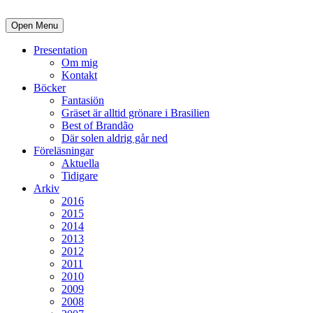
Open Menu
Presentation
Om mig
Kontakt
Böcker
Fantasiön
Gräset är alltid grönare i Brasilien
Best of Brandão
Där solen aldrig går ned
Föreläsningar
Aktuella
Tidigare
Arkiv
2016
2015
2014
2013
2012
2011
2010
2009
2008