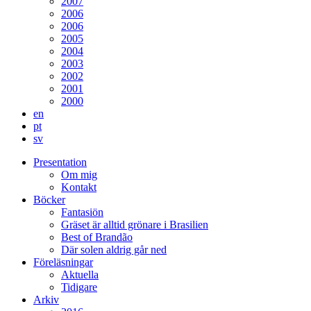
2007
2006
2006
2005
2004
2003
2002
2001
2000
en
pt
sv
Presentation
Om mig
Kontakt
Böcker
Fantasiön
Gräset är alltid grönare i Brasilien
Best of Brandão
Där solen aldrig går ned
Föreläsningar
Aktuella
Tidigare
Arkiv