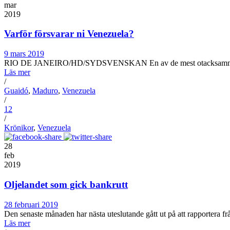
mar
2019
Varför försvarar ni Venezuela?
9 mars 2019
RIO DE JANEIRO/HD/SYDSVENSKAN En av de mest otacksamma uppgift
Läs mer
/
Guaidó
,
Maduro
,
Venezuela
/
12
/
Krönikor
,
Venezuela
28
feb
2019
Oljelandet som gick bankrutt
28 februari 2019
Den senaste månaden har nästa uteslutande gått ut på att rapportera fr
Läs mer