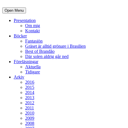
Open Menu
Presentation
Om mig
Kontakt
Böcker
Fantasiön
Gräset är alltid grönare i Brasilien
Best of Brandão
Där solen aldrig går ned
Föreläsningar
Aktuella
Tidigare
Arkiv
2016
2015
2014
2013
2012
2011
2010
2009
2008