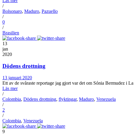
Läs mer
/
Bolsonaro
,
Maduro
,
Pazuello
/
0
/
Brasilien
13
jan
2020
Dödens drottning
13 januari 2020
Ett av de svåraste reportage jag gjort var det om Sónia Bermudez i La
Läs mer
/
Colombia
,
Dödens drottning
,
flyktingar
,
Maduro
,
Venezuela
/
2
/
Colombia
,
Venezuela
9