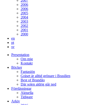
2007
2006
2006
2005
2004
2003
2002
2001
2000
en
pt
sv
Presentation
Om mig
Kontakt
Böcker
Fantasiön
Gräset är alltid grönare i Brasilien
Best of Brandão
Där solen aldrig går ned
Föreläsningar
Aktuella
Tidigare
Arkiv