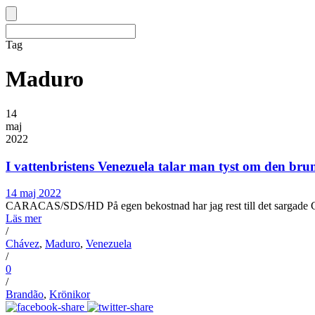
Tag
Maduro
14
maj
2022
I vattenbristens Venezuela talar man tyst om den bru
14 maj 2022
CARACAS/SDS/HD På egen bekostnad har jag rest till det sargade Car
Läs mer
/
Chávez
,
Maduro
,
Venezuela
/
0
/
Brandão
,
Krönikor