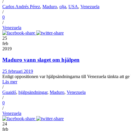
/
Carlos Andrés Pérez
,
Maduro
,
olja
,
USA
,
Venezuela
/
0
/
Venezuela
25
feb
2019
Maduro vann slaget om hjälpen
25 februari 2019
Enligt oppositionen var hjälpsändningarna till Venezuela tänkta att ge
Läs mer
/
Guaidó
,
hjälpsändningar
,
Maduro
,
Venezuela
/
0
/
Venezuela
24
feb