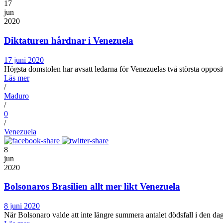
17
jun
2020
Diktaturen hårdnar i Venezuela
17 juni 2020
Högsta domstolen har avsatt ledarna för Venezuelas två största opposit
Läs mer
/
Maduro
/
0
/
Venezuela
8
jun
2020
Bolsonaros Brasilien allt mer likt Venezuela
8 juni 2020
När Bolsonaro valde att inte längre summera antalet dödsfall i den dag