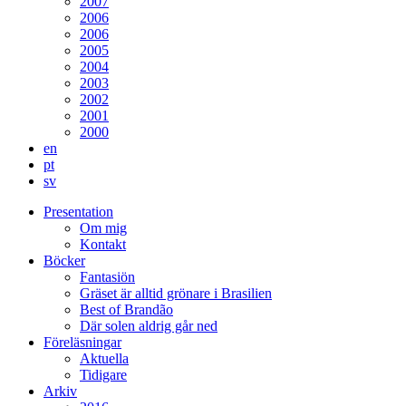
2007
2006
2006
2005
2004
2003
2002
2001
2000
en
pt
sv
Presentation
Om mig
Kontakt
Böcker
Fantasiön
Gräset är alltid grönare i Brasilien
Best of Brandão
Där solen aldrig går ned
Föreläsningar
Aktuella
Tidigare
Arkiv