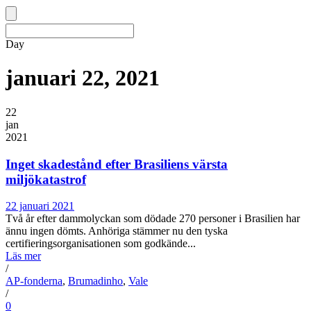
Day
januari 22, 2021
22
jan
2021
Inget skadestånd efter Brasiliens värsta
miljökatastrof
22 januari 2021
Två år efter dammolyckan som dödade 270 personer i Brasilien har
ännu ingen dömts. Anhöriga stämmer nu den tyska
certifieringsorganisationen som godkände...
Läs mer
/
AP-fonderna
,
Brumadinho
,
Vale
/
0