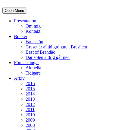
Open Menu
Presentation
Om mig
Kontakt
Böcker
Fantasiön
Gräset är alltid grönare i Brasilien
Best of Brandão
Där solen aldrig går ned
Föreläsningar
Aktuella
Tidigare
Arkiv
2016
2015
2014
2013
2012
2011
2010
2009
2008