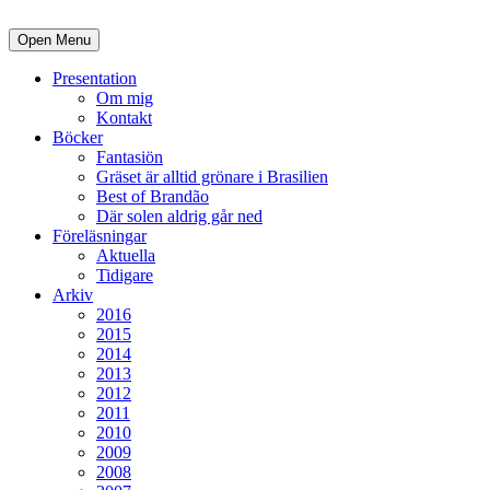
Open Menu
Presentation
Om mig
Kontakt
Böcker
Fantasiön
Gräset är alltid grönare i Brasilien
Best of Brandão
Där solen aldrig går ned
Föreläsningar
Aktuella
Tidigare
Arkiv
2016
2015
2014
2013
2012
2011
2010
2009
2008