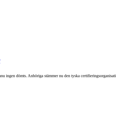
f
nnu ingen dömts. Anhöriga stämmer nu den tyska certifieringsorganisat