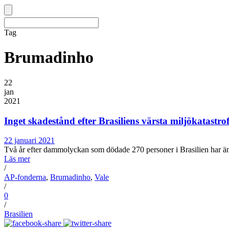
Tag
Brumadinho
22
jan
2021
Inget skadestånd efter Brasiliens värsta miljökatastro
22 januari 2021
Två år efter dammolyckan som dödade 270 personer i Brasilien har ä
Läs mer
/
AP-fonderna
,
Brumadinho
,
Vale
/
0
/
Brasilien