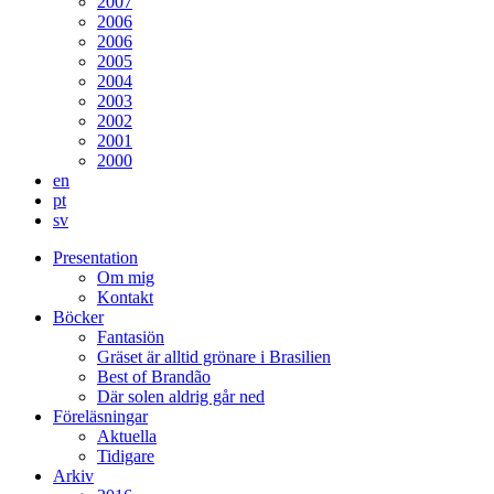
2007
2006
2006
2005
2004
2003
2002
2001
2000
en
pt
sv
Presentation
Om mig
Kontakt
Böcker
Fantasiön
Gräset är alltid grönare i Brasilien
Best of Brandão
Där solen aldrig går ned
Föreläsningar
Aktuella
Tidigare
Arkiv