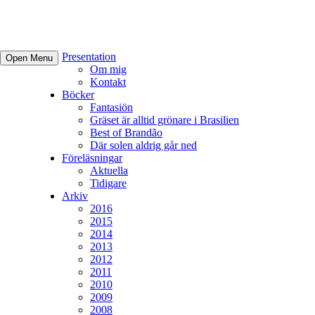
Presentation
Open Menu
Om mig
Kontakt
Böcker
Fantasiön
Gräset är alltid grönare i Brasilien
Best of Brandão
Där solen aldrig går ned
Föreläsningar
Aktuella
Tidigare
Arkiv
2016
2015
2014
2013
2012
2011
2010
2009
2008