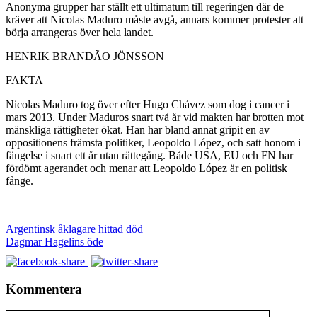
Anonyma grupper har ställt ett ultimatum till regeringen där de
kräver att Nicolas Maduro måste avgå, annars kommer protester att
börja arrangeras över hela landet.
HENRIK BRANDÃO JÖNSSON
FAKTA
Nicolas Maduro tog över efter Hugo Chávez som dog i cancer i
mars 2013. Under Maduros snart två år vid makten har brotten mot
mänskliga rättigheter ökat. Han har bland annat gripit en av
oppositionens främsta politiker, Leopoldo López, och satt honom i
fängelse i snart ett år utan rättegång. Både USA, EU och FN har
fördömt agerandet och menar att Leopoldo López är en politisk
fånge.
Argentinsk åklagare hittad död
Dagmar Hagelins öde
Kommentera