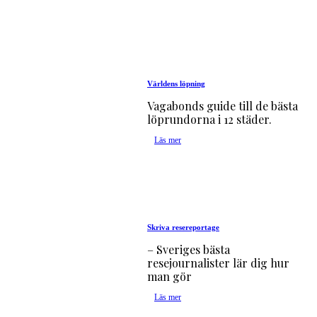
Världens löpning
Vagabonds guide till de bästa
löprundorna i 12 städer.
Läs mer
Skriva resereportage
– Sveriges bästa
resejournalister lär dig hur
man gör
Läs mer