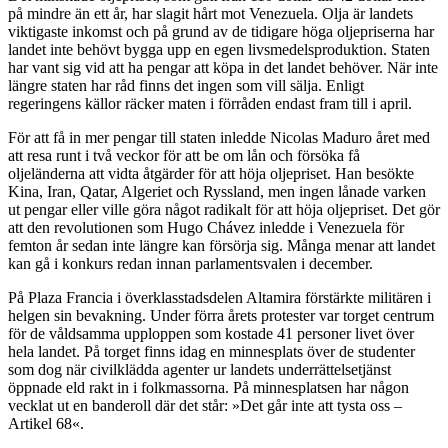
på mindre än ett år, har slagit hårt mot Venezuela. Olja är landets
viktigaste inkomst och på grund av de tidigare höga oljepriserna har
landet inte behövt bygga upp en egen livsmedelsproduktion. Staten
har vant sig vid att ha pengar att köpa in det landet behöver. När inte
längre staten har råd finns det ingen som vill sälja. Enligt
regeringens källor räcker maten i förråden endast fram till i april.
För att få in mer pengar till staten inledde Nicolas Maduro året med
att resa runt i två veckor för att be om lån och försöka få
oljeländerna att vidta åtgärder för att höja oljepriset. Han besökte
Kina, Iran, Qatar, Algeriet och Ryssland, men ingen lånade varken
ut pengar eller ville göra något radikalt för att höja oljepriset. Det gör
att den revolutionen som Hugo Chávez inledde i Venezuela för
femton år sedan inte längre kan försörja sig. Många menar att landet
kan gå i konkurs redan innan parlamentsvalen i december.
På Plaza Francia i överklasstadsdelen Altamira förstärkte militären i
helgen sin bevakning. Under förra årets protester var torget centrum
för de våldsamma upploppen som kostade 41 personer livet över
hela landet. På torget finns idag en minnesplats över de studenter
som dog när civilklädda agenter ur landets underrättelsetjänst
öppnade eld rakt in i folkmassorna. På minnesplatsen har någon
vecklat ut en banderoll där det står: »Det går inte att tysta oss –
Artikel 68«.