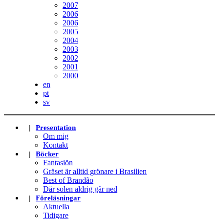
2007
2006
2006
2005
2004
2003
2002
2001
2000
en
pt
sv
Presentation
Om mig
Kontakt
Böcker
Fantasiön
Gräset är alltid grönare i Brasilien
Best of Brandão
Där solen aldrig går ned
Föreläsningar
Aktuella
Tidigare