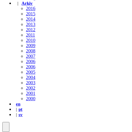
Arkiv
2016
2015
2014
2013
2012
2011
2010
2009
2008
2007
2006
2006
2005
2004
2003
2002
2001
2000
en
pt
sv