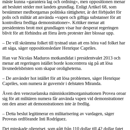
måste kunna »garantera lag och ordning«, men oppositionen menar
att beslutet strider mot landets grundlag. Enligt Artikel 68, som
bestämmer medborgarnas politiska rättigheter, är det förbjudet för
polis och militär att använda »vapen och giftiga substanser för att
kontrollera fredliga demonstrationer«. Kritiker menar att
presidentens brott mot grundlagen visar hur desperat regeringen
blivit för att förhindra att förra årets protester åter blossar upp.
– De vill skrämma folket till tystnad utan att ens höra vad folket har
att säga, säger oppositionsledare Henrique Capriles.
Han var Nicolas Maduros motkandidat i presidentvalet 2013 och
menar att regeringen istället borde koncentrera sig på att lösa
livsmedelsbristen som skapar oroligheterna.
– De använder hot istället för att lösa problemen, säger Henrique
Capriles, som numera är guvernör i delstaten Miranda.
Även den venezuelanska människorättsorganisationen Provea oroar
sig för att militären numera får använda vapen vid demonstrationer
om den anser att demonstrationen inte är fredlig.
– Detta beslut legitimerar en militarisering av vardagen, säger
Proveas ordförande Inti Rodríguez.
Det minskade oljepriset, som gått från 110 dollar till 42 dollar fatet