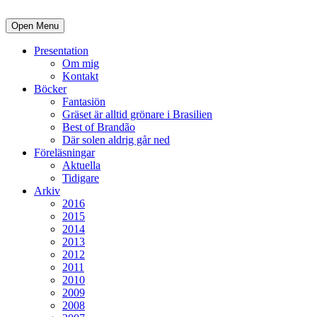
Open Menu
Presentation
Om mig
Kontakt
Böcker
Fantasiön
Gräset är alltid grönare i Brasilien
Best of Brandão
Där solen aldrig går ned
Föreläsningar
Aktuella
Tidigare
Arkiv
2016
2015
2014
2013
2012
2011
2010
2009
2008