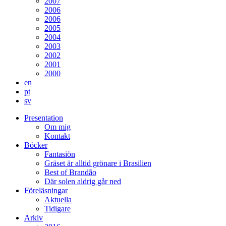
2007
2006
2006
2005
2004
2003
2002
2001
2000
en
pt
sv
Presentation
Om mig
Kontakt
Böcker
Fantasiön
Gräset är alltid grönare i Brasilien
Best of Brandão
Där solen aldrig går ned
Föreläsningar
Aktuella
Tidigare
Arkiv