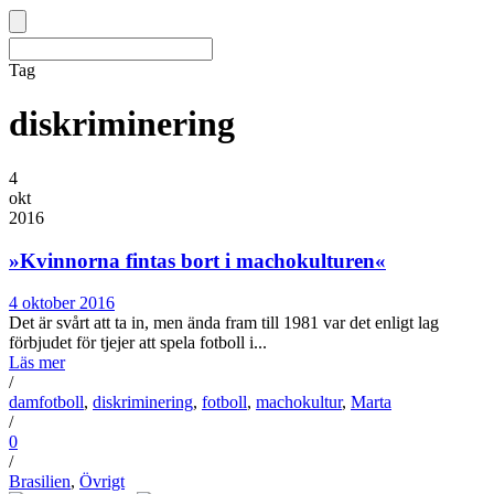
Tag
diskriminering
4
okt
2016
»Kvinnorna fintas bort i machokulturen«
4 oktober 2016
Det är svårt att ta in, men ända fram till 1981 var det enligt lag
förbjudet för tjejer att spela fotboll i...
Läs mer
/
damfotboll
,
diskriminering
,
fotboll
,
machokultur
,
Marta
/
0
/
Brasilien
,
Övrigt