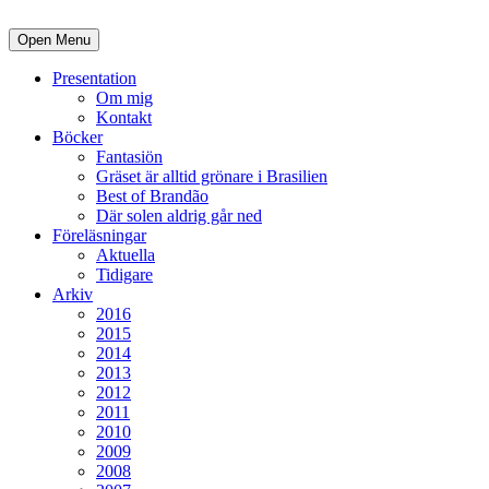
Open Menu
Presentation
Om mig
Kontakt
Böcker
Fantasiön
Gräset är alltid grönare i Brasilien
Best of Brandão
Där solen aldrig går ned
Föreläsningar
Aktuella
Tidigare
Arkiv
2016
2015
2014
2013
2012
2011
2010
2009
2008