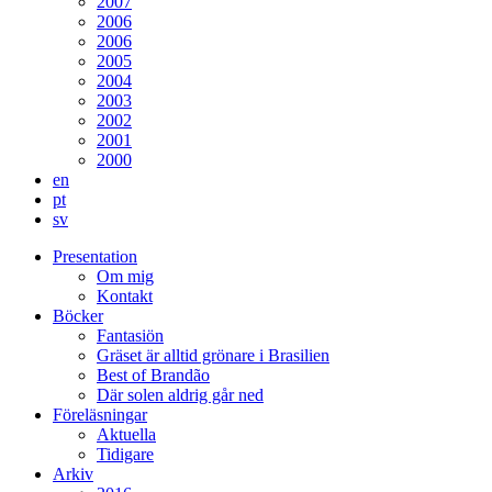
2007
2006
2006
2005
2004
2003
2002
2001
2000
en
pt
sv
Presentation
Om mig
Kontakt
Böcker
Fantasiön
Gräset är alltid grönare i Brasilien
Best of Brandão
Där solen aldrig går ned
Föreläsningar
Aktuella
Tidigare
Arkiv