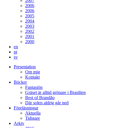
2007
2006
2006
2005
2004
2003
2002
2001
2000
en
pt
sv
Presentation
Om mig
Kontakt
Böcker
Fantasiön
Gräset är alltid grönare i Brasilien
Best of Brandão
Där solen aldrig går ned
Föreläsningar
Aktuella
Tidigare
Arkiv