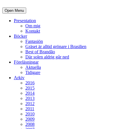
Open Menu
Presentation
Om mig
Kontakt
Böcker
Fantasiön
Gräset är alltid grönare i Brasilien
Best of Brandão
Där solen aldrig går ned
Föreläsningar
Aktuella
Tidigare
Arkiv
2016
2015
2014
2013
2012
2011
2010
2009
2008