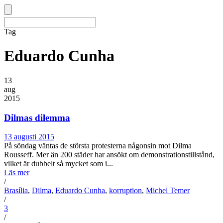
Tag
Eduardo Cunha
13
aug
2015
Dilmas dilemma
13 augusti 2015
På söndag väntas de största protesterna någonsin mot Dilma
Rousseff. Mer än 200 städer har ansökt om demonstrationstillstånd,
vilket är dubbelt så mycket som i...
Läs mer
/
Brasília
,
Dilma
,
Eduardo Cunha
,
korruption
,
Michel Temer
/
3
/