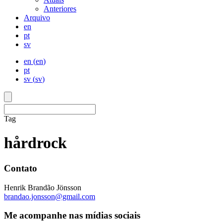
Anteriores
Arquivo
en
pt
sv
en
(
en
)
pt
sv
(
sv
)
Tag
hårdrock
Contato
Henrik Brandão Jönsson
brandao.jonsson@gmail.com
Me acompanhe nas mídias sociais