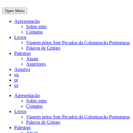
Open Menu
Apresentação
Sobre mim
Contatos
Livros
Viagem pelos Sete Pecados da Colonização Portuguesa
Palavra de Gringo
Palestras
Atuais
Anteriores
Arquivo
en
pt
sv
Apresentação
Sobre mim
Contatos
Livros
Viagem pelos Sete Pecados da Colonização Portuguesa
Palavra de Gringo
Palestras
Atuais