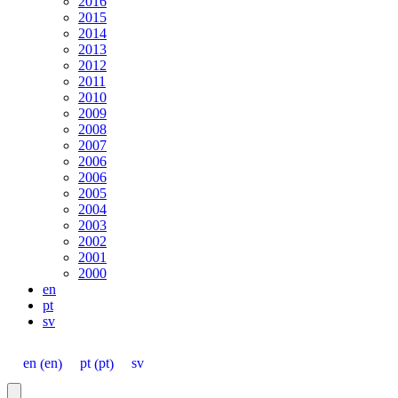
2016
2015
2014
2013
2012
2011
2010
2009
2008
2007
2006
2006
2005
2004
2003
2002
2001
2000
en
pt
sv
en
pt
en
pt
sv
(
)
(
)