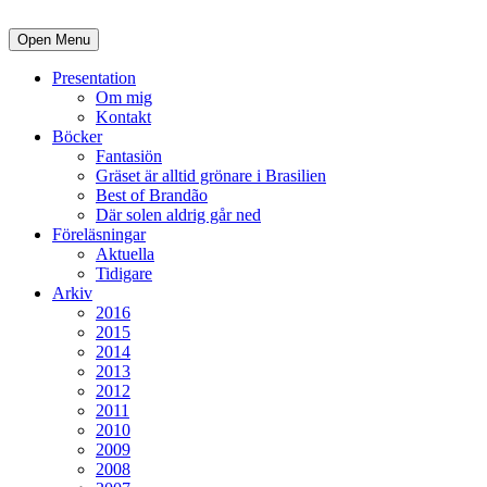
Open Menu
Presentation
Om mig
Kontakt
Böcker
Fantasiön
Gräset är alltid grönare i Brasilien
Best of Brandão
Där solen aldrig går ned
Föreläsningar
Aktuella
Tidigare
Arkiv
2016
2015
2014
2013
2012
2011
2010
2009
2008