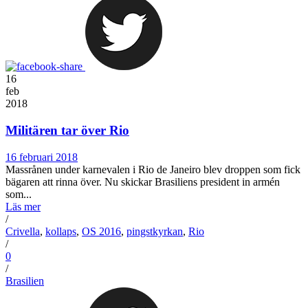
16
feb
2018
Militären tar över Rio
16 februari 2018
Massrånen under karnevalen i Rio de Janeiro blev droppen som fick
bägaren att rinna över. Nu skickar Brasiliens president in armén
som...
Läs mer
/
Crivella
,
kollaps
,
OS 2016
,
pingstkyrkan
,
Rio
/
0
/
Brasilien