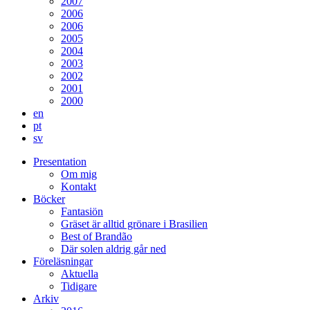
2007
2006
2006
2005
2004
2003
2002
2001
2000
en
pt
sv
Presentation
Om mig
Kontakt
Böcker
Fantasiön
Gräset är alltid grönare i Brasilien
Best of Brandão
Där solen aldrig går ned
Föreläsningar
Aktuella
Tidigare
Arkiv