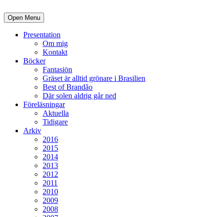
Open Menu
Presentation
Om mig
Kontakt
Böcker
Fantasiön
Gräset är alltid grönare i Brasilien
Best of Brandão
Där solen aldrig går ned
Föreläsningar
Aktuella
Tidigare
Arkiv
2016
2015
2014
2013
2012
2011
2010
2009
2008