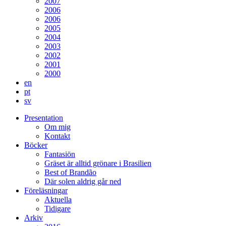
2007
2006
2006
2005
2004
2003
2002
2001
2000
en
pt
sv
Presentation
Om mig
Kontakt
Böcker
Fantasiön
Gräset är alltid grönare i Brasilien
Best of Brandão
Där solen aldrig går ned
Föreläsningar
Aktuella
Tidigare
Arkiv