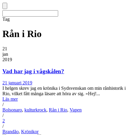
Tag
Rån i Rio
21
jan
2019
Vad har jag i vågskålen?
21 januari 2019
I helgen skrev jag en krönika i Sydsvenskan om min rånhistorik i
Rio, vilket fått många läsare att höra av sig. »Hej!...
Läs mer
/
Bolsonaro
,
kulturkrock
,
Rån i Rio
,
Vapen
/
2
/
Brandão
,
Krönikor