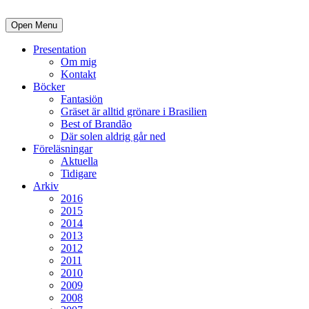
Open Menu
Presentation
Om mig
Kontakt
Böcker
Fantasiön
Gräset är alltid grönare i Brasilien
Best of Brandão
Där solen aldrig går ned
Föreläsningar
Aktuella
Tidigare
Arkiv
2016
2015
2014
2013
2012
2011
2010
2009
2008