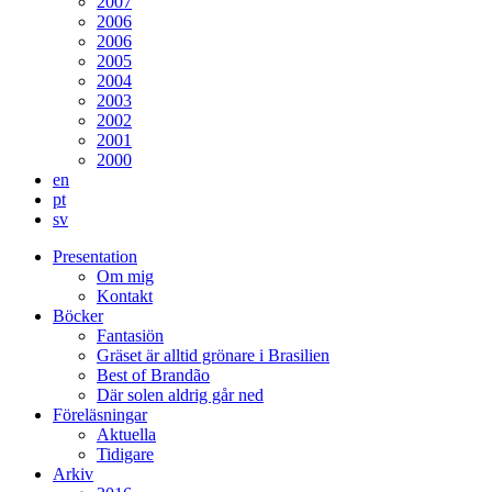
2007
2006
2006
2005
2004
2003
2002
2001
2000
en
pt
sv
Presentation
Om mig
Kontakt
Böcker
Fantasiön
Gräset är alltid grönare i Brasilien
Best of Brandão
Där solen aldrig går ned
Föreläsningar
Aktuella
Tidigare
Arkiv