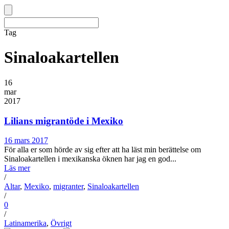
Tag
Sinaloakartellen
16
mar
2017
Lilians migrantöde i Mexiko
16 mars 2017
För alla er som hörde av sig efter att ha läst min berättelse om
Sinaloakartellen i mexikanska öknen har jag en god...
Läs mer
/
Altar
,
Mexiko
,
migranter
,
Sinaloakartellen
/
0
/
Latinamerika
,
Övrigt