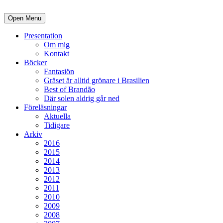
Open Menu
Presentation
Om mig
Kontakt
Böcker
Fantasiön
Gräset är alltid grönare i Brasilien
Best of Brandão
Där solen aldrig går ned
Föreläsningar
Aktuella
Tidigare
Arkiv
2016
2015
2014
2013
2012
2011
2010
2009
2008