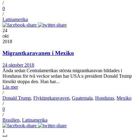
/
0
/
Latinamerika
24
okt
2018
Migrantkaravanen i Mexiko
24 oktober 2018
Ända sedan Centralamerikas största migrantkaravan bildades i
Honduras för två veckor sedan har USA:s president Donald Trump
försökt stoppa den. Han har...
Läs mer
/
Donald Trump
,
Flyktingkaravaven
,
Guatemala
,
Honduras
,
Mexiko
/
0
/
Brasilien
,
Latinamerika
1
jul