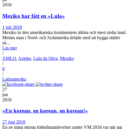
2018
Mexiko har fått en »Lula«
1 juli 2018
Mexiko är den amerikanska kontinentens äldsta och mest stolta land.
Medan man i Nord- och Sydamerika dröjde med att bygga städer
så...
Läs mer
/
AMLO
,
Azteke
,
Lula da Silva
,
Mexiko
/
0
/
Latinamerika
27
jun
2018
»En korean, en korean, en korean!«
27 juni 2018
En av mina största fotbollsupplevelser under VM 2018 var när jag