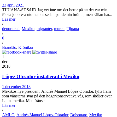
23 april 2021
TIJUANA/SDS/HD Jag vet inte om det beror på att det var min
första jobbresa utomlands sedan pandemin bröt ut, men sällan har...
Läs mer
/
deporterad
,
Mexiko
,
migranter
,
muren
,
Tijuana
/
0
/
Brandão
,
Krönikor
1
dec
2018
López Obrador installerad i Mexiko
1 december 2018
Mexikos nye president, Andrés Manuel López Obrador, lyfts fram
som vänsterns svar på den högerkonservativa våg som sköljer över
Latinamerika. Men frånsett...
Läs mer
/
AMLO
,
Andrés Manuel López Obrador
,
Bolsonaro
,
Mexiko