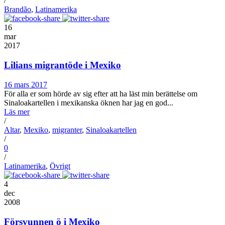
/
Brandão
,
Latinamerika
16
mar
2017
Lilians migrantöde i Mexiko
16 mars 2017
För alla er som hörde av sig efter att ha läst min berättelse om
Sinaloakartellen i mexikanska öknen har jag en god...
Läs mer
/
Altar
,
Mexiko
,
migranter
,
Sinaloakartellen
/
0
/
Latinamerika
,
Övrigt
4
dec
2008
Försvunnen ö i Mexiko