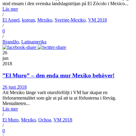
stod ensam i den svenska landslagströjan på El Zócolo i Mexico...
Läs mer
/
El Angel
,
korean
,
Mexiko
,
Sverige-Mexiko
,
VM 2018
/
0
/
Brandão
,
Latinamerika
26
jun
2018
”El Muro” – den enda mur Mexiko behöver!
26 juni 2018
Att Mexiko länge varit otursförföljt i VM har skapat en
förlorarmentalitet som går ut på att ta ut förlusterna i förväg.
Mentaliteten...
Läs mer
/
El Muro
,
Mexiko
,
Ochoa
,
VM 2018
/
0