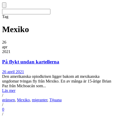
Tag
Mexiko
26
apr
2021
På flykt undan kartellerna
26 april 2021
Den amerikanska opiodkrisen ligger bakom att mexikanska
ungdomar tvingas fly från Mexiko. En av många är 15-årige Brian
Paz från Michoacán som...
Läs mer
/
gränsen
,
Mexiko
,
migranter
,
Tijuana
/
0
/