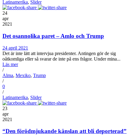
Latinamerika
,
Slider
24
apr
2021
Det osannolika paret – Amlo och Trump
24 april 2021
Det är inte lätt att intervjua presidenter. Antingen gör de sig
oåtkomliga eller så svarar de inte på ens frågor. Under mina...
Läs mer
/
Alma
,
Mexiko
,
Trump
/
0
/
Latinamerika
,
Slider
23
apr
2021
“Den förödmjukande känslan att bli deporterad”