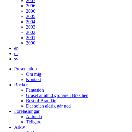
2007
2006
2006
2005
2004
2003
2002
2001
2000
en
pt
sv
Presentation
Om mig
Kontakt
Böcker
Fantasiön
Gräset är alltid grönare i Brasilien
Best of Brandão
Där solen aldrig går ned
Föreläsningar
Aktuella
Tidigare
Arkiv