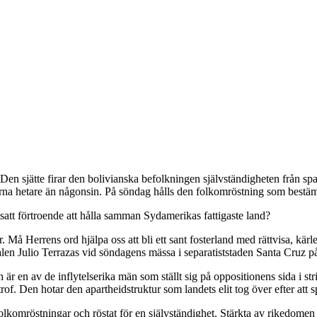
 Den sjätte firar den bolivianska befolkningen självständigheten från s
slorna hetare än någonsin. På söndag hålls den folkomröstning som bestä
tsatt förtroende att hålla samman Sydamerikas fattigaste land?
 Må Herrens ord hjälpa oss att bli ett sant fosterland med rättvisa, kärl
len Julio Terrazas vid söndagens mässa i separatiststaden Santa Cruz på
h är en av de inflytelserika män som ställt sig på oppositionens sida i 
trof. Den hotar den apartheidstruktur som landets elit tog över efter att
folkomröstningar och röstat för en självständighet. Stärkta av rikedomen fr