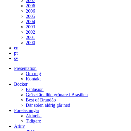
2007
2006
2006
2005
2004
2003
2002
2001
2000
en
pt
sv
Presentation
Om mig
Kontakt
Böcker
Fantasiön
Gräset är alltid grönare i Brasilien
Best of Brandão
Där solen aldrig går ned
Föreläsningar
Aktuella
Tidigare
Arkiv