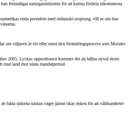
han förstatligat naturgasindustrin för att kunna fördela inkomsterna
 Latinamerikas enda president med indianskt ursprung, vill se om han
nvånarna.
dlar om väljaren är för eller emot den förändringsprocess som Morales
ember 2005. Lyckas oppositionen kommer det att hållas nyval inom
ett enat land mot nästa mandatperiod.
de båda sidorna nästan väger jämnt ökar risken för att våldsamheter