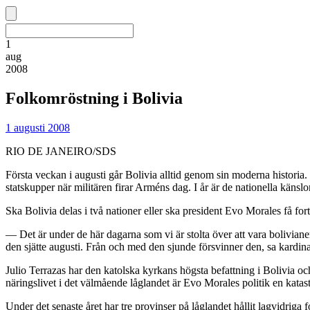
1
aug
2008
Folkomröstning i Bolivia
1 augusti 2008
RIO DE JANEIRO/SDS
Första veckan i augusti går Bolivia alltid genom sin moderna historia.
statskupper när militären firar Arméns dag. I år är de nationella kän
Ska Bolivia delas i två nationer eller ska president Evo Morales få for
— Det är under de här dagarna som vi är stolta över att vara bolivianer.
den sjätte augusti. Från och med den sjunde försvinner den, sa kardina
Julio Terrazas har den katolska kyrkans högsta befattning i Bolivia oc
näringslivet i det välmående låglandet är Evo Morales politik en katas
Under det senaste året har tre provinser på låglandet hållit lagvidriga 