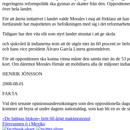
regeringens reformpolitik ska gynnas av skatter från den. Oppositionen
över hela landet.
För att återta initiativet i landet valde Morales i maj att förklara att
fortfarande har majoriteten av befolkningen med sig i det reformarbe
Tidigare har den vita elit som styrt landet struntat i att ge skola
och sjukvård åt indianerna trots att de utgör mer än 60 procent av be
och hans vice president Álvaro García Linera genomdriver.
För att oppositionen ska kunna vinna måste den samla mer än de 53 pr
kort. Om däremot Morales förmår att mobilisera alla de miljoner indian
HENRIK JÖNSSON
2008-08-01
FAKTA
Vid den senaste opinionsundersökningen som den oppositionella dagsti
kommer att bryta ut under dagens nationaldag, som kan bli en av de sis
«De fattigas biskop» bröt 60-årigt maktmonopol
Försvunnen ö i Mexiko