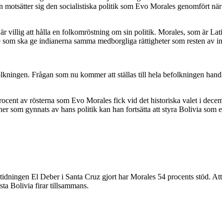
 motsätter sig den socialistiska politik som Evo Morales genomfört när 
 han är villig att hålla en folkomröstning om sin politik. Morales, som är
te som ska ge indianerna samma medborgliga rättigheter som resten av i
folkningen. Frågan som nu kommer att ställas till hela befolkningen han
ocent av rösterna som Evo Morales fick vid det historiska valet i dec
er som gynnats av hans politik kan han fortsätta att styra Bolivia som 
dningen El Deber i Santa Cruz gjort har Morales 54 procents stöd. Att 
ta Bolivia firar tillsammans.