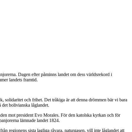
panjorerna. Dagen efter påminns landet om dess världsrekord i
mmer landets framtid.
ek, solidaritet och frihet. Det tråkiga är att denna drömmen bär vi bara
 det bolivianska låglandet.
striden mot president Evo Morales. För den katolska kyrkan och för
 spanjorerna lämnade landet 1824.
ån regionens sista lagliga råvara, naturgasen, vill inte låglandet att