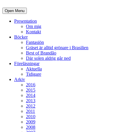
Open Menu
Presentation
Om mig
Kontakt
Böcker
Fantasiön
Gräset är alltid grönare i Brasilien
Best of Brandão
Där solen aldrig går ned
Föreläsningar
Aktuella
Tidigare
Arkiv
2016
2015
2014
2013
2012
2011
2010
2009
2008