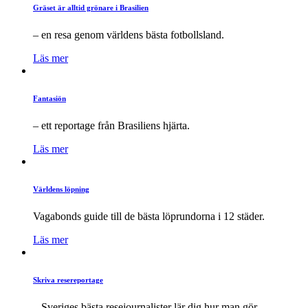
Gräset är alltid grönare i Brasilien
– en resa genom världens bästa fotbollsland.
Läs mer
Fantasiön
– ett reportage från Brasiliens hjärta.
Läs mer
Världens löpning
Vagabonds guide till de bästa löprundorna i 12 städer.
Läs mer
Skriva resereportage
– Sveriges bästa resejournalister lär dig hur man gör