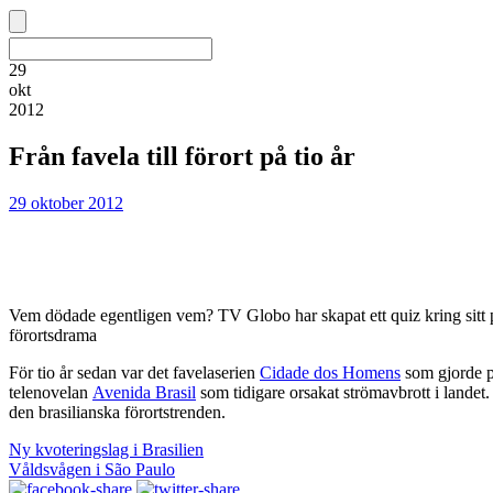
29
okt
2012
Från favela till förort på tio år
29 oktober 2012
Vem dödade egentligen vem? TV Globo har skapat ett quiz kring sitt 
förortsdrama
För tio år sedan var det favelaserien
Cidade dos Homens
som gjorde pr
telenovelan
Avenida Brasil
som tidigare orsakat strömavbrott i landet
den brasilianska förortstrenden.
Ny kvoteringslag i Brasilien
Våldsvågen i São Paulo