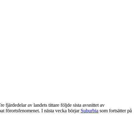
fjärdedelar av landets tittare följde sista avsnittet av
t förortsfenomenet. I nästa vecka börjar
Suburbia
som fortsätter på