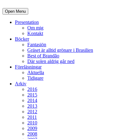
Open Menu
Presentation
Om mig
Kontakt
Böcker
Fantasiön
Gräset är alltid grönare i Brasilien
Best of Brandão
Där solen aldrig går ned
Föreläsningar
Aktuella
Tidigare
Arkiv
2016
2015
2014
2013
2012
2011
2010
2009
2008