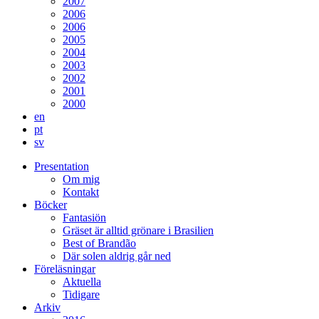
2007
2006
2006
2005
2004
2003
2002
2001
2000
en
pt
sv
Presentation
Om mig
Kontakt
Böcker
Fantasiön
Gräset är alltid grönare i Brasilien
Best of Brandão
Där solen aldrig går ned
Föreläsningar
Aktuella
Tidigare
Arkiv