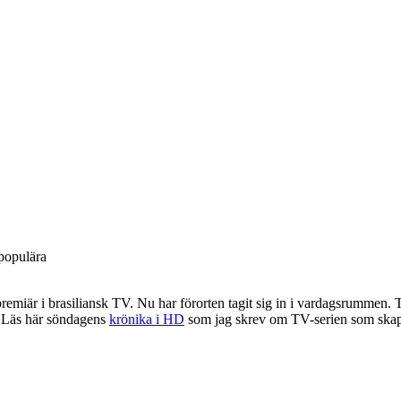
populära
emiär i brasiliansk TV. Nu har förorten tagit sig in i vardagsrummen. Tre 
. Läs här söndagens
krönika i HD
som jag skrev om TV-serien som skapa