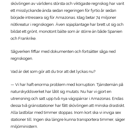
skövlingen av världens största och viktigaste regnskog har varit
ett misslyckande ända sedan regeringen för fyrtio år sedan
började intressera sig för Amazonas. Idag betar 74 miljoner
nötkreatur i regnskogen. Även sojaplantage har brett ut sig och
bildat ett grönt, monotont bälte som är större än både Spanien
och Frankrike.
Sågverken fifflar med dokumenten och fortsätter såga ned
regnskogen.
Vad är det som gör att du tror att det lyckas nu?
— Vi har haft enorma problem med korruption. Tjänstemän på
naturskyddsverket har låtit sig mutats. Nu har vi gjort en
utrensning och satt upp två nya vägspärrar i Amazonas. Endas
dessa två gränsstationer har fått skövlingen att minska drastiskt.
Alla lastbilar med timmer stoppas. Inom kort ska vi inviga sex
stationer till. Ingen ska längre kunna transportera timmer, säger
miljöministern.