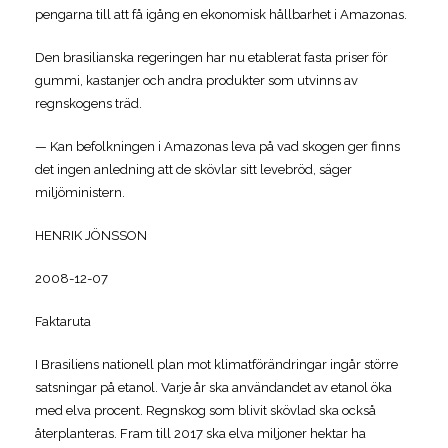
pengarna till att få igång en ekonomisk hållbarhet i Amazonas.
Den brasilianska regeringen har nu etablerat fasta priser för
gummi, kastanjer och andra produkter som utvinns av
regnskogens träd.
— Kan befolkningen i Amazonas leva på vad skogen ger finns
det ingen anledning att de skövlar sitt levebröd, säger
miljöministern.
HENRIK JÖNSSON
2008-12-07
Faktaruta
I Brasiliens nationell plan mot klimatförändringar ingår större
satsningar på etanol. Varje år ska användandet av etanol öka
med elva procent. Regnskog som blivit skövlad ska också
återplanteras. Fram till 2017 ska elva miljoner hektar ha