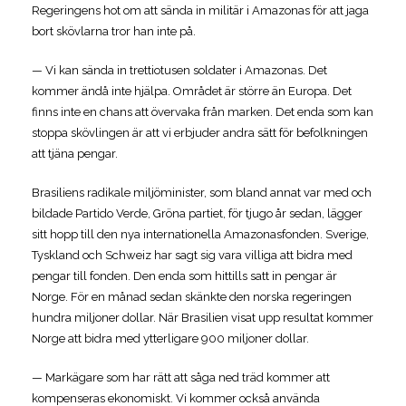
Regeringens hot om att sända in militär i Amazonas för att jaga
bort skövlarna tror han inte på.
— Vi kan sända in trettiotusen soldater i Amazonas. Det
kommer ändå inte hjälpa. Området är större än Europa. Det
finns inte en chans att övervaka från marken. Det enda som kan
stoppa skövlingen är att vi erbjuder andra sätt för befolkningen
att tjäna pengar.
Brasiliens radikale miljöminister, som bland annat var med och
bildade Partido Verde, Gröna partiet, för tjugo år sedan, lägger
sitt hopp till den nya internationella Amazonasfonden. Sverige,
Tyskland och Schweiz har sagt sig vara villiga att bidra med
pengar till fonden. Den enda som hittills satt in pengar är
Norge. För en månad sedan skänkte den norska regeringen
hundra miljoner dollar. När Brasilien visat upp resultat kommer
Norge att bidra med ytterligare 900 miljoner dollar.
— Markägare som har rätt att såga ned träd kommer att
kompenseras ekonomiskt. Vi kommer också använda