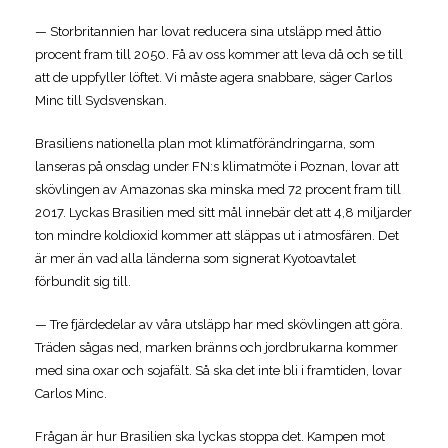
— Storbritannien har lovat reducera sina utsläpp med åttio
procent fram till 2050. Få av oss kommer att leva då och se till
att de uppfyller löftet. Vi måste agera snabbare, säger Carlos
Minc till Sydsvenskan.
Brasiliens nationella plan mot klimatförändringarna, som
lanseras på onsdag under FN:s klimatmöte i Poznan, lovar att
skövlingen av Amazonas ska minska med 72 procent fram till
2017. Lyckas Brasilien med sitt mål innebär det att 4,8 miljarder
ton mindre koldioxid kommer att släppas ut i atmosfären. Det
är mer än vad alla länderna som signerat Kyotoavtalet
förbundit sig till.
— Tre fjärdedelar av våra utsläpp har med skövlingen att göra.
Träden sågas ned, marken bränns och jordbrukarna kommer
med sina oxar och sojafält. Så ska det inte bli i framtiden, lovar
Carlos Minc.
Frågan är hur Brasilien ska lyckas stoppa det. Kampen mot