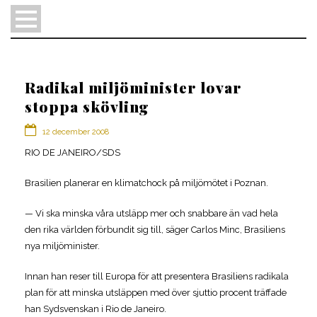
Radikal miljöminister lovar
stoppa skövling
12 december 2008
RIO DE JANEIRO/SDS
Brasilien planerar en klimatchock på miljömötet i Poznan.
— Vi ska minska våra utsläpp mer och snabbare än vad hela
en
den rika världen förbundit sig till, säger Carlos Minc, Brasiliens
nya miljöminister.
pt
Innan han reser till Europa för att presentera Brasiliens radikala
sv
plan för att minska utsläppen med över sjuttio procent träffade
han Sydsvenskan i Rio de Janeiro.