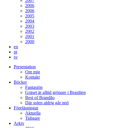
2007
2006
2006
2005
2004
2003
2002
2001
2000
en
pt
sv
Presentation
Om mig
Kontakt
Böcker
Fantasiön
Gräset är alltid grönare i Brasilien
Best of Brandão
Där solen aldrig går ned
Föreläsningar
Aktuella
Tidigare
Arkiv