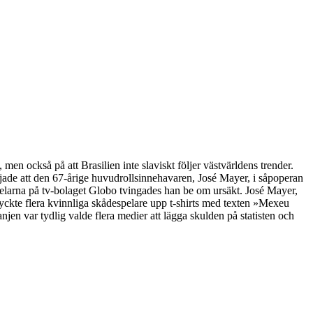
en också på att Brasilien inte slaviskt följer västvärldens trender.
jade att den 67-årige huvudrollsinnehavaren, José Mayer, i såpoperan
spelarna på tv-bolaget Globo tvingades han be om ursäkt. José Mayer,
tryckte flera kvinnliga skådespelare upp t-shirts med texten »Mexeu
n var tydlig valde flera medier att lägga skulden på statisten och