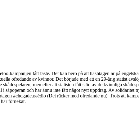
oo-kampanjen fått fäste. Det kan bero på att hashtagen är på engelska, m
lla ofredande av kvinnor. Det började med att en 29-årig statist avslö
skådespelaren, men efter att statisten fått stöd av de kvinnliga skåde
ll i såpoperan och har ännu inte fått något nytt uppdrag. Av solidaritet 
agen #chegadeassédio (Det räcker med ofredande nu). Trots att kampanje
 har förnekat.