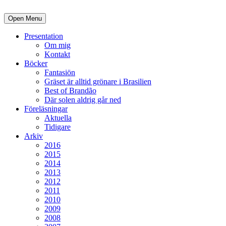
Open Menu
Presentation
Om mig
Kontakt
Böcker
Fantasiön
Gräset är alltid grönare i Brasilien
Best of Brandão
Där solen aldrig går ned
Föreläsningar
Aktuella
Tidigare
Arkiv
2016
2015
2014
2013
2012
2011
2010
2009
2008