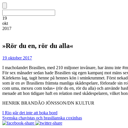
19
okt
2017
»Rör du en, rör du alla«
19 oktober 2017
I macholandet Brasilien, med 210 miljoner invånare, har ännu inte #met
För sex månader sedan hade Brasilien sig egen kampanj mot mäns sexue
Kärlekens lag, tagit henne på hennes kön i sminkrummet. Först nekade 
som är en av Brasiliens främsta manliga skådespelare, förlorade sin ro
com uma, mexeu com todas« (rör du en, rör du alla) och använde hasht
menade att hon tidigare haft en relation med skådespelaren, vilket hon
HENRIK BRANDÃO JÖNSSON/DN KULTUR
I Rio går det inte att boka bord
Svenska chavistas och brasilianska coxinhas